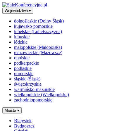
Województwa
▾
dolnośląskie (Dolny Śląsk)
kujawsko-pomorskie
lubelskie (Lubelszczyzna)
lubuskie
łódzkie
małopolskie (Małopolska)
mazowieckie (Mazowsze)
opolskie
podkarpackie
podlaskie
pomorskie
śląskie (Śląsk)
świętokrzyskie
warmińsko-mazurskie
wielkopolskie (Wielkopolska)
zachodniopomorskie
Miasta
▾
Białystok
Bydgoszcz