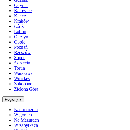
Gdańsk
Gdynia
Katowice
Kielce
Kraków
Łódź
Lublin
Olsztyn
Opole
Poznań
Rzeszów
Sopot
Szczecin
Toruń
Warszawa
Wrocław
Zakopane
Zielona Góra
Regiony
▾
Nad morzem
W górach
Na Mazurach
W zabytkach