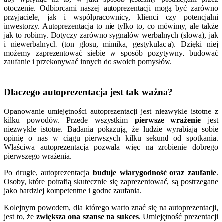
otoczenie. Odbiorcami naszej autoprezentacji mogą być zarówno
przyjaciele, jak i współpracownicy, klienci czy potencjalni
inwestorzy. Autoprezentacja to nie tylko to, co mówimy, ale także
jak to robimy. Dotyczy zarówno sygnałów werbalnych (słowa), jak
i niewerbalnych (ton głosu, mimika, gestykulacja). Dzięki niej
możemy zaprezentować siebie w sposób pozytywny, budować
zaufanie i przekonywać innych do swoich pomysłów.
Dlaczego autoprezentacja jest tak ważna?
Opanowanie umiejętności autoprezentacji jest niezwykle istotne z
kilku powodów. Przede wszystkim
pierwsze wrażenie
jest
niezwykle istotne. Badania pokazują, że ludzie wyrabiają sobie
opinię o nas w ciągu pierwszych kilku sekund od spotkania.
Właściwa autoprezentacja pozwala więc na zrobienie dobrego
pierwszego wrażenia.
Po drugie, autoprezentacja
buduje wiarygodność oraz zaufanie
.
Osoby, które potrafią skutecznie się zaprezentować, są postrzegane
jako bardziej kompetentne i godne zaufania.
Kolejnym powodem, dla którego warto znać się na autoprezentacji,
jest to, że
zwiększa ona szanse na sukces
. Umiejętność prezentacji