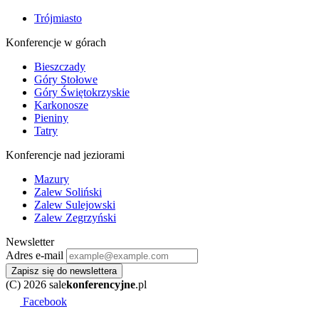
Trójmiasto
Konferencje w górach
Bieszczady
Góry Stołowe
Góry Świętokrzyskie
Karkonosze
Pieniny
Tatry
Konferencje nad jeziorami
Mazury
Zalew Soliński
Zalew Sulejowski
Zalew Zegrzyński
Newsletter
Adres e-mail
Zapisz się do newslettera
(C) 2026 sale
konferencyjne
.pl
Facebook