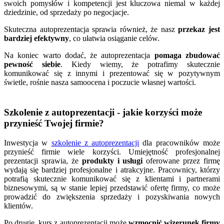
swoich pomysłów i kompetencji jest kluczowa niemal w każdej
dziedzinie, od sprzedaży po negocjacje.
Skuteczna autoprezentacja sprawia również, że nasz
przekaz jest
bardziej efektywny
, co ułatwia osiąganie celów.
Na koniec warto dodać, że autoprezentacja
pomaga zbudować
pewność siebie
. Kiedy wiemy, że potrafimy skutecznie
komunikować się z innymi i prezentować się w pozytywnym
świetle, rośnie nasza samoocena i poczucie własnej wartości.
Szkolenie z autoprezentacji - jakie korzyści może
przynieść Twojej firmie?
Inwestycja w
szkolenie z autoprezentacji
dla pracowników może
przynieść firmie wiele korzyści. Umiejętność profesjonalnej
prezentacji sprawia, że
produkty i usługi
oferowane przez firmę
wydają się bardziej profesjonalne i atrakcyjne. Pracownicy, którzy
potrafią skutecznie komunikować się z klientami i partnerami
biznesowymi, są w stanie lepiej przedstawić ofertę firmy, co może
prowadzić do zwiększenia sprzedaży i pozyskiwania nowych
klientów.
Po drugie, kurs z autoprezentacji może
wzmocnić wizerunek firmy