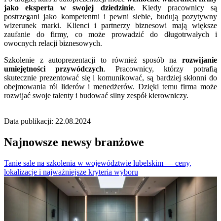
jako eksperta w swojej dziedzinie
. Kiedy pracownicy są
postrzegani jako kompetentni i pewni siebie, budują pozytywny
wizerunek marki. Klienci i partnerzy biznesowi mają większe
zaufanie do firmy, co może prowadzić do długotrwałych i
owocnych relacji biznesowych.
Szkolenie z autoprezentacji to również sposób na
rozwijanie
umiejętności przywódczych
. Pracownicy, którzy potrafią
skutecznie prezentować się i komunikować, są bardziej skłonni do
obejmowania ról liderów i menedżerów. Dzięki temu firma może
rozwijać swoje talenty i budować silny zespół kierowniczy.
Data publikacji: 22.08.2024
Najnowsze newsy branżowe
Tanie sale na szkolenia w województwie lubelskim — ceny,
lokalizacje i najważniejsze kryteria wyboru