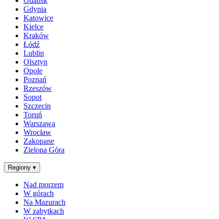
Gdańsk
Gdynia
Katowice
Kielce
Kraków
Łódź
Lublin
Olsztyn
Opole
Poznań
Rzeszów
Sopot
Szczecin
Toruń
Warszawa
Wrocław
Zakopane
Zielona Góra
Regiony
▾
Nad morzem
W górach
Na Mazurach
W zabytkach