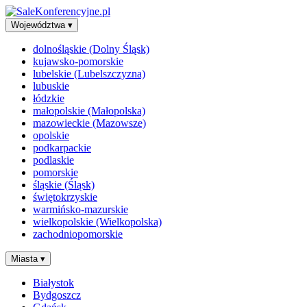
Województwa
▾
dolnośląskie (Dolny Śląsk)
kujawsko-pomorskie
lubelskie (Lubelszczyzna)
lubuskie
łódzkie
małopolskie (Małopolska)
mazowieckie (Mazowsze)
opolskie
podkarpackie
podlaskie
pomorskie
śląskie (Śląsk)
świętokrzyskie
warmińsko-mazurskie
wielkopolskie (Wielkopolska)
zachodniopomorskie
Miasta
▾
Białystok
Bydgoszcz