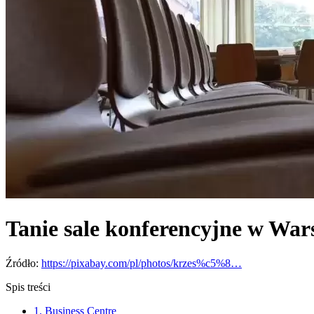
Tanie sale konferencyjne w War
Źródło:
https://pixabay.com/pl/photos/krzes%c5%8…
Spis treści
1. Business Centre