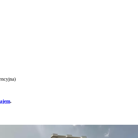
encyjna)
najem
.