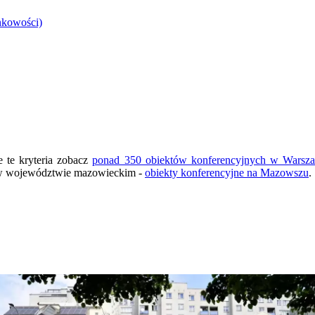
nkowości)
e te kryteria zobacz
ponad 350 obiektów konferencyjnych w Warsz
ch w województwie mazowieckim -
obiekty konferencyjne na Mazowszu
.