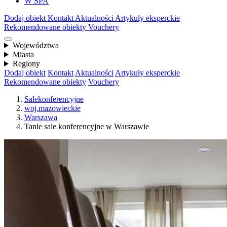
W SPA
Dodaj obiekt
Kontakt
Aktualności
Artykuły eksperckie
Rekomendowane obiekty
Vouchery
Województwa
Miasta
Regiony
Dodaj obiekt
Kontakt
Aktualności
Artykuły eksperckie
Rekomendowane obiekty
Vouchery
Salekonferencyjne
woj.mazowieckie
Warszawa
Tanie sale konferencyjne w Warszawie