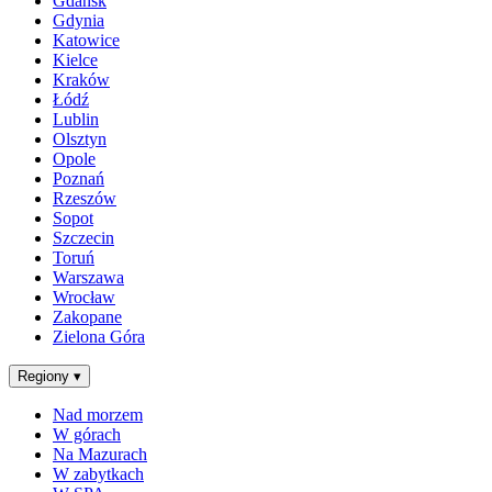
Gdańsk
Gdynia
Katowice
Kielce
Kraków
Łódź
Lublin
Olsztyn
Opole
Poznań
Rzeszów
Sopot
Szczecin
Toruń
Warszawa
Wrocław
Zakopane
Zielona Góra
Regiony
▾
Nad morzem
W górach
Na Mazurach
W zabytkach