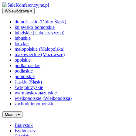
Województwa
▾
dolnośląskie (Dolny Śląsk)
kujawsko-pomorskie
lubelskie (Lubelszczyzna)
lubuskie
łódzkie
małopolskie (Małopolska)
mazowieckie (Mazowsze)
opolskie
podkarpackie
podlaskie
pomorskie
śląskie (Śląsk)
świętokrzyskie
warmińsko-mazurskie
wielkopolskie (Wielkopolska)
zachodniopomorskie
Miasta
▾
Białystok
Bydgoszcz