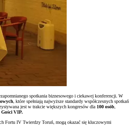
ezapomnianego spotkania biznesowego i ciekawej konferencji. W
niowych
, które spełniają najwyższe standardy współczesnych spotkań
orzystywana jest w trakcie większych kongresów dla
100 osób
,
i
Gości VIP.
ch Fortu IV Twierdzy Toruń, mogą okazać się kluczowymi