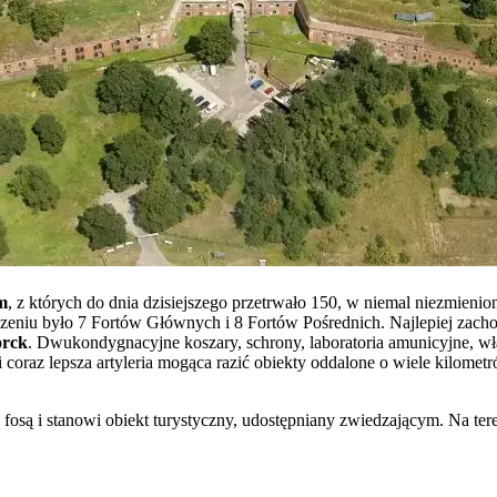
m
, z których do dnia dzisiejszego przetrwało 150, w niemal niezmieni
czeniu było 7 Fortów Głównych i 8 Fortów Pośrednich. Najlepiej za
orck
. Dwukondygnacyjne koszary, schrony, laboratoria amunicyjne, wła
coraz lepsza artyleria mogąca razić obiekty oddalone o wiele kilomet
ą fosą i stanowi obiekt turystyczny, udostępniany zwiedzającym. Na ter