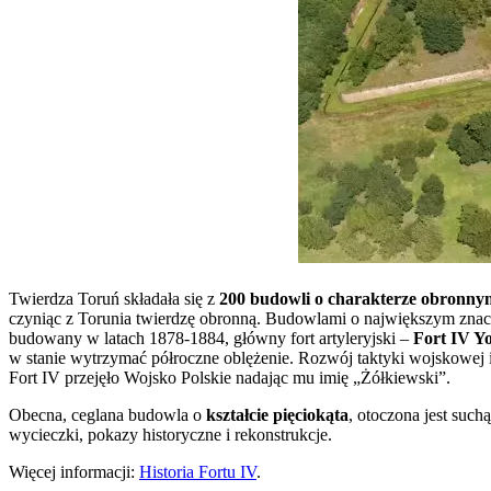
Twierdza Toruń składała się z
200 budowli o charakterze obronny
czyniąc z Torunia twierdzę obronną. Budowlami o największym zna
budowany w latach 1878-1884, główny fort artyleryjski –
Fort IV Y
w stanie wytrzymać półroczne oblężenie. Rozwój taktyki wojskowej i 
Fort IV przejęło Wojsko Polskie nadając mu imię „Żółkiewski”.
Obecna, ceglana budowla o
kształcie pięciokąta
, otoczona jest such
wycieczki, pokazy historyczne i rekonstrukcje.
Więcej informacji:
Historia Fortu IV
.