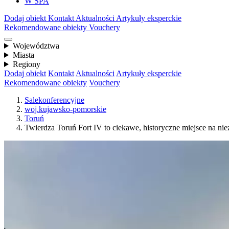
W SPA
Dodaj obiekt
Kontakt
Aktualności
Artykuły eksperckie
Rekomendowane obiekty
Vouchery
Województwa
Miasta
Regiony
Dodaj obiekt
Kontakt
Aktualności
Artykuły eksperckie
Rekomendowane obiekty
Vouchery
Salekonferencyjne
woj.kujawsko-pomorskie
Toruń
Twierdza Toruń Fort IV to ciekawe, historyczne miejsce na ni