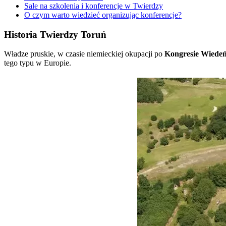
Sale na szkolenia i konferencje w Twierdzy
O czym warto wiedzieć organizując konferencje?
Historia Twierdzy Toruń
Władze pruskie, w czasie niemieckiej okupacji po
Kongresie Wiedeń
tego typu w Europie.