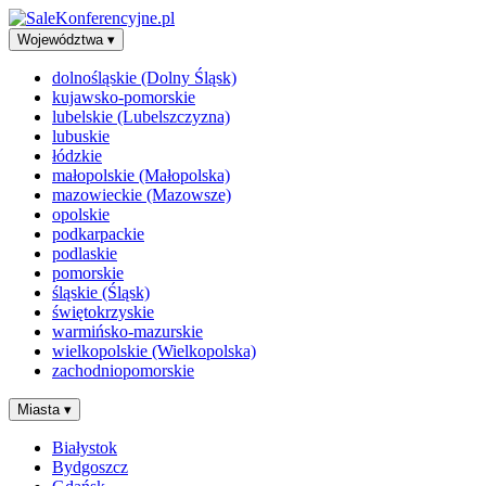
Województwa
▾
dolnośląskie (Dolny Śląsk)
kujawsko-pomorskie
lubelskie (Lubelszczyzna)
lubuskie
łódzkie
małopolskie (Małopolska)
mazowieckie (Mazowsze)
opolskie
podkarpackie
podlaskie
pomorskie
śląskie (Śląsk)
świętokrzyskie
warmińsko-mazurskie
wielkopolskie (Wielkopolska)
zachodniopomorskie
Miasta
▾
Białystok
Bydgoszcz