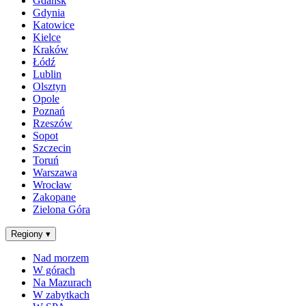
Gdańsk
Gdynia
Katowice
Kielce
Kraków
Łódź
Lublin
Olsztyn
Opole
Poznań
Rzeszów
Sopot
Szczecin
Toruń
Warszawa
Wrocław
Zakopane
Zielona Góra
Regiony
▾
Nad morzem
W górach
Na Mazurach
W zabytkach