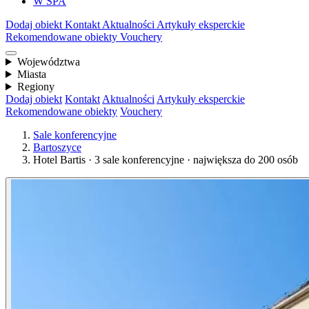
W SPA
Dodaj obiekt
Kontakt
Aktualności
Artykuły eksperckie
Rekomendowane obiekty
Vouchery
Województwa
Miasta
Regiony
Dodaj obiekt
Kontakt
Aktualności
Artykuły eksperckie
Rekomendowane obiekty
Vouchery
Sale konferencyjne
Bartoszyce
Hotel Bartis · 3 sale konferencyjne · największa do 200 osób