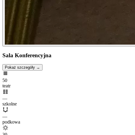
Sala Konferencyjna
Pokaż szczegóły →
50
teatr
—
szkolne
—
podkowa
30