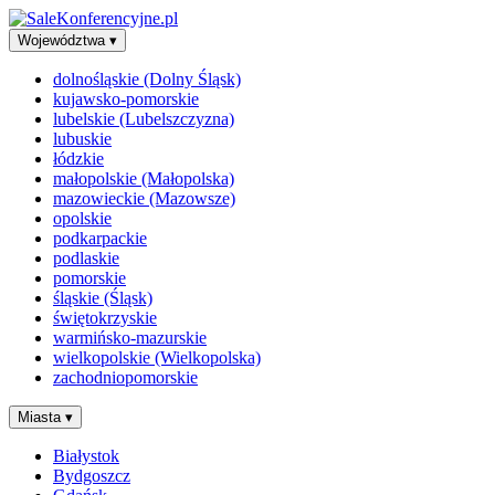
Województwa
▾
dolnośląskie (Dolny Śląsk)
kujawsko-pomorskie
lubelskie (Lubelszczyzna)
lubuskie
łódzkie
małopolskie (Małopolska)
mazowieckie (Mazowsze)
opolskie
podkarpackie
podlaskie
pomorskie
śląskie (Śląsk)
świętokrzyskie
warmińsko-mazurskie
wielkopolskie (Wielkopolska)
zachodniopomorskie
Miasta
▾
Białystok
Bydgoszcz