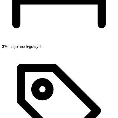
276
miejsc noclegowych