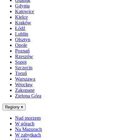
Gdańsk
Gdynia
Katowice
Kielce
Kraków
Łódź
Lublin
Olsztyn
Opole
Poznań
Rzeszów
Sopot
Szczecin
Toruń
Warszawa
Wrocław
Zakopane
Zielona Góra
Regiony
▾
Nad morzem
W górach
Na Mazurach
W zabytkach