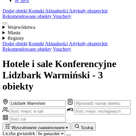
W SPA
Dodaj obiekt
Kontakt
Aktualności
Artykuły eksperckie
Rekomendowane obiekty
Vouchery
Województwa
Miasta
Regiony
Dodaj obiekt
Kontakt
Aktualności
Artykuły eksperckie
Rekomendowane obiekty
Vouchery
Hotele i sale Konferencyjne
Lidzbark Warmiński - 3
obiekty
Wyszukiwanie zaawansowane
▾
Szukaj
Liczba gwiazdek