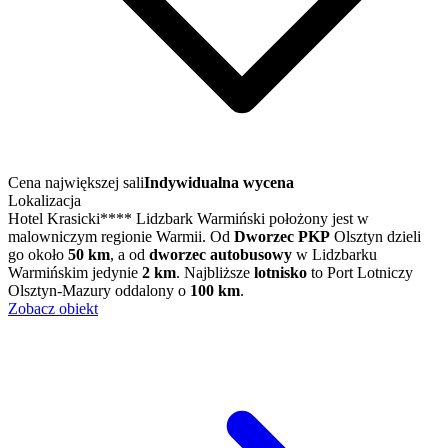
Cena największej sali
Indywidualna wycena
Lokalizacja
Hotel Krasicki**** Lidzbark Warmiński położony jest w
malowniczym regionie Warmii. Od
Dworzec PKP
Olsztyn dzieli
go około
50 km
, a od
dworzec autobusowy
w Lidzbarku
Warmińskim jedynie
2 km
. Najbliższe
lotnisko
to Port Lotniczy
Olsztyn-Mazury oddalony o
100 km
.
Zobacz obiekt