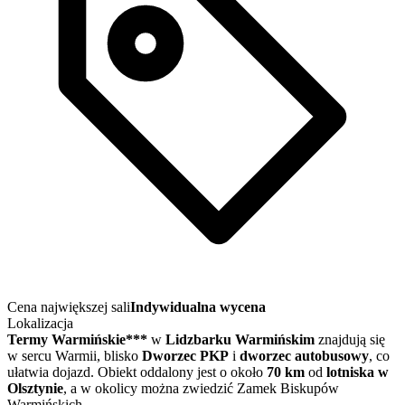
Cena największej sali
Indywidualna wycena
Lokalizacja
Termy Warmińskie***
w
Lidzbarku Warmińskim
znajdują się
w sercu Warmii, blisko
Dworzec PKP
i
dworzec autobusowy
, co
ułatwia dojazd. Obiekt oddalony jest o około
70 km
od
lotniska w
Olsztynie
, a w okolicy można zwiedzić Zamek Biskupów
Warmińskich.