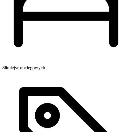
80
miejsc noclegowych