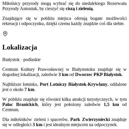
Miłośnicy przyrody mogą wybrać się do niedalekiego Rezerwatu
Przyrody Antoniuk, by cieszyć się
ciszą i zielenią
.
Znajdujące się w pobliżu miejsca oferują bogate możliwości
rekreacji i odpoczynku, dzięki czemu każdy znajdzie coś dla siebie.
Lokalizacja
Białystok · podlaskie
Centrum Kultury Prawosławnej w Białymstoku znajduje się w
dogodnej lokalizacji, zaledwie
3 km
od
Dworzec PKP Białystok
.
Najbliższe lotnisko,
Port Lotniczy Białystok-Krywlany
, oddalone
jest o około
7 km
.
W pobliżu znajduje się również kilka atrakcji turystycznych, w tym
Pałac Branickich
, który jest położony zaledwie
1,5 km
od
Centrum.
Dla miłośników zieleni i spacerów,
Park Zwierzyniecki
znajduje
się w odległości
3 km
i jest idealnym miejscem na odpoczynek.