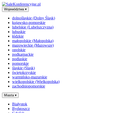
Województwa
▾
dolnośląskie (Dolny Śląsk)
kujawsko-pomorskie
lubelskie (Lubelszczyzna)
lubuskie
łódzkie
małopolskie (Małopolska)
mazowieckie (Mazowsze)
opolskie
podkarpackie
podlaskie
pomorskie
śląskie (Śląsk)
świętokrzyskie
warmińsko-mazurskie
wielkopolskie (Wielkopolska)
zachodniopomorskie
Miasta
▾
Białystok
Bydgoszcz