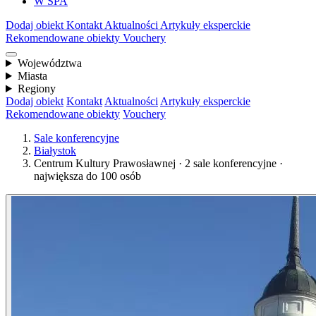
W SPA
Dodaj obiekt
Kontakt
Aktualności
Artykuły eksperckie
Rekomendowane obiekty
Vouchery
Województwa
Miasta
Regiony
Dodaj obiekt
Kontakt
Aktualności
Artykuły eksperckie
Rekomendowane obiekty
Vouchery
Sale konferencyjne
Białystok
Centrum Kultury Prawosławnej · 2 sale konferencyjne ·
największa do 100 osób