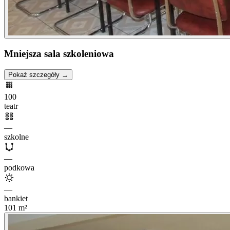
Mniejsza sala szkoleniowa
Pokaż szczegóły →
100
teatr
—
szkolne
—
podkowa
—
bankiet
101
m²