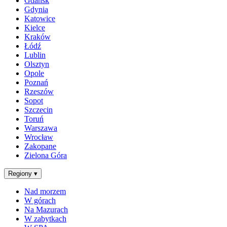
Gdańsk
Gdynia
Katowice
Kielce
Kraków
Łódź
Lublin
Olsztyn
Opole
Poznań
Rzeszów
Sopot
Szczecin
Toruń
Warszawa
Wrocław
Zakopane
Zielona Góra
Regiony
▾
Nad morzem
W górach
Na Mazurach
W zabytkach