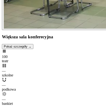
Większa sala konferecyjna
Pokaż szczegóły →
100
teatr
—
szkolne
—
podkowa
—
bankiet