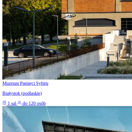
Muzeum Pamięci Sybiru
Białystok (podlaskie)
1 sal
do 120 osób