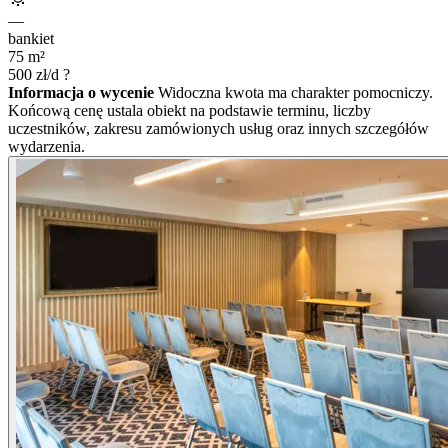
—
bankiet
75
m²
500
zł/d
?
Informacja o wycenie
Widoczna kwota ma charakter pomocniczy.
Końcową cenę ustala obiekt na podstawie terminu, liczby
uczestników, zakresu zamówionych usług oraz innych szczegółów
wydarzenia.