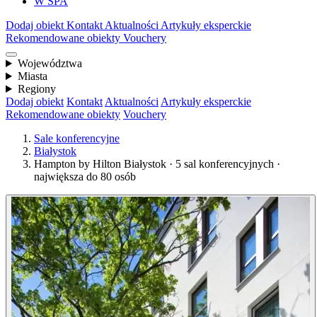
W SPA
Dodaj obiekt
Kontakt
Aktualności
Artykuły eksperckie
Rekomendowane obiekty
Vouchery
Województwa
Miasta
Regiony
Dodaj obiekt
Kontakt
Aktualności
Artykuły eksperckie
Rekomendowane obiekty
Vouchery
Sale konferencyjne
Białystok
Hampton by Hilton Białystok · 5 sal konferencyjnych ·
największa do 80 osób