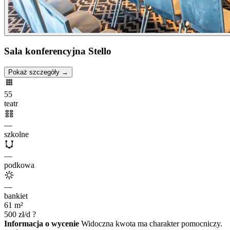
Sala konferencyjna Stello
Pokaż szczegóły →
55
teatr
—
szkolne
—
podkowa
—
bankiet
61
m²
500
zł/d
?
Informacja o wycenie
Widoczna kwota ma charakter pomocniczy.