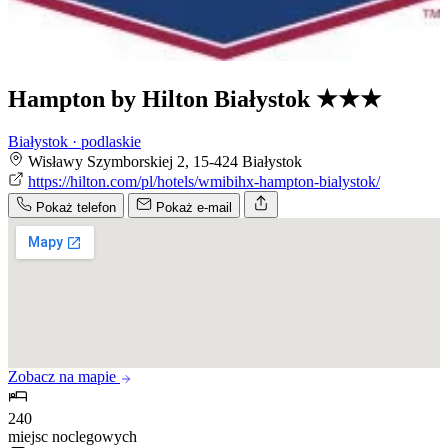
Hampton by Hilton Białystok
★★★
Białystok · podlaskie
Wisławy Szymborskiej 2, 15-424 Białystok
https://hilton.com/pl/hotels/wmibihx-hampton-bialystok/
Pokaż telefon
Pokaż e-mail
Zobacz na mapie
240
miejsc noclegowych