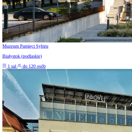
Muzeum Pamięci Sybiru
Białystok (podlaskie)
1 sal
do 120 osób