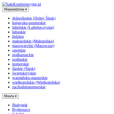
Województwa
▾
dolnośląskie (Dolny Śląsk)
kujawsko-pomorskie
lubelskie (Lubelszczyzna)
lubuskie
łódzkie
małopolskie (Małopolska)
mazowieckie (Mazowsze)
opolskie
podkarpackie
podlaskie
pomorskie
śląskie (Śląsk)
świętokrzyskie
warmińsko-mazurskie
wielkopolskie (Wielkopolska)
zachodniopomorskie
Miasta
▾
Białystok
Bydgoszcz