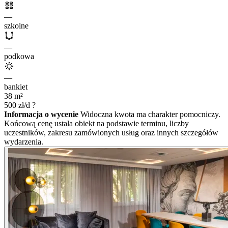
—
szkolne
—
podkowa
—
bankiet
38
m²
500
zł/d
?
Informacja o wycenie
Widoczna kwota ma charakter pomocniczy.
Końcową cenę ustala obiekt na podstawie terminu, liczby
uczestników, zakresu zamówionych usług oraz innych szczegółów
wydarzenia.