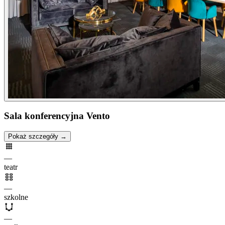
Sala konferencyjna Vento
Pokaż szczegóły →
—
teatr
—
szkolne
—