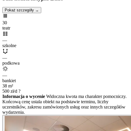
Pokaż szczegóły →
30
teatr
—
szkolne
—
podkowa
—
bankiet
38
m²
500
zł/d
?
Informacja o wycenie
Widoczna kwota ma charakter pomocniczy.
Końcową cenę ustala obiekt na podstawie terminu, liczby
uczestników, zakresu zamówionych usług oraz innych szczegółów
wydarzenia.