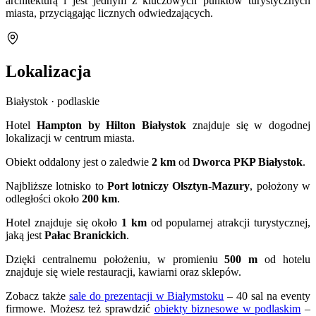
architekturą i jest jednym z kluczowych punktów turystycznych
miasta, przyciągając licznych odwiedzających.
Lokalizacja
Białystok · podlaskie
Hotel
Hampton by Hilton Białystok
znajduje się w dogodnej
lokalizacji w centrum miasta.
Obiekt oddalony jest o zaledwie
2 km
od
Dworca PKP Białystok
.
Najbliższe lotnisko to
Port lotniczy Olsztyn-Mazury
, położony w
odległości około
200 km
.
Hotel znajduje się około
1 km
od popularnej atrakcji turystycznej,
jaką jest
Pałac Branickich
.
Dzięki centralnemu położeniu, w promieniu
500 m
od hotelu
znajduje się wiele restauracji, kawiarni oraz sklepów.
Zobacz także
sale do prezentacji w Białymstoku
– 40 sal na eventy
firmowe. Możesz też sprawdzić
obiekty biznesowe w podlaskim
–