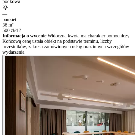
podkowa
—
bankiet
36
m²
500
zł/d
?
Informacja o wycenie
Widoczna kwota ma charakter pomocniczy.
Końcową cenę ustala obiekt na podstawie terminu, liczby
uczestników, zakresu zamówionych usług oraz innych szczegółów
wydarzenia.