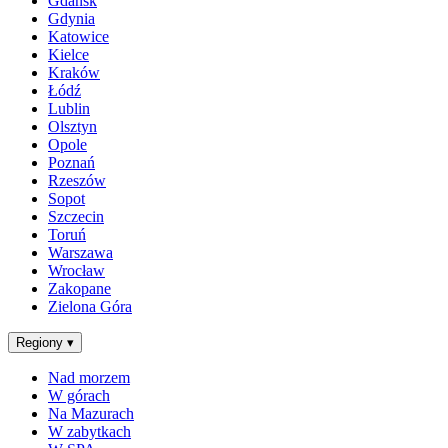
Gdańsk
Gdynia
Katowice
Kielce
Kraków
Łódź
Lublin
Olsztyn
Opole
Poznań
Rzeszów
Sopot
Szczecin
Toruń
Warszawa
Wrocław
Zakopane
Zielona Góra
Regiony
▾
Nad morzem
W górach
Na Mazurach
W zabytkach