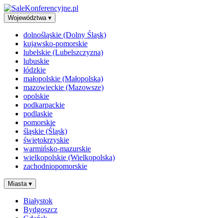
Województwa
▾
dolnośląskie (Dolny Śląsk)
kujawsko-pomorskie
lubelskie (Lubelszczyzna)
lubuskie
łódzkie
małopolskie (Małopolska)
mazowieckie (Mazowsze)
opolskie
podkarpackie
podlaskie
pomorskie
śląskie (Śląsk)
świętokrzyskie
warmińsko-mazurskie
wielkopolskie (Wielkopolska)
zachodniopomorskie
Miasta
▾
Białystok
Bydgoszcz