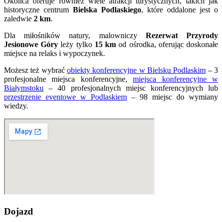
Okolica oferuje również wiele atrakcji turystycznych, takich jak
historyczne centrum
Bielska Podlaskiego
, które oddalone jest o
zaledwie
2 km
.
Dla miłośników natury, malowniczy
Rezerwat Przyrody
Jesionowe Góry
leży tylko
15 km
od ośrodka, oferując doskonałe
miejsce na relaks i wypoczynek.
Możesz też wybrać
obiekty konferencyjne w Bielsku Podlaskim
– 3
profesjonalne miejsca konferencyjne,
miejsca konferencyjne w
Białymstoku
– 40 profesjonalnych miejsc konferencyjnych lub
przestrzenie eventowe w Podlaskiem
– 98 miejsc do wymiany
wiedzy.
Dojazd