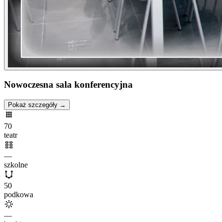
Nowoczesna sala konferencyjna
Pokaż szczegóły →
70
teatr
—
szkolne
50
podkowa
—