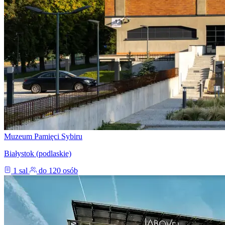
Muzeum Pamięci Sybiru
Białystok (podlaskie)
1 sal
do 120 osób