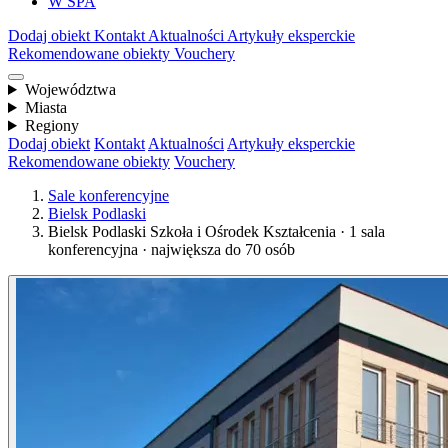
W SPA
Dodaj obiekt
Kontakt
Aktualności
Artykuły eksperckie
Rekomendowane obiekty
Vouchery
Województwa
Miasta
Regiony
Dodaj obiekt
Kontakt
Aktualności
Artykuły eksperckie
Rekomendowane obiekty
Vouchery
Sale konferencyjne
Bielsk Podlaski
Bielsk Podlaski Szkoła i Ośrodek Kształcenia · 1 sala
konferencyjna · największa do 70 osób