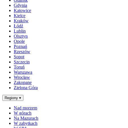
Gdańsk
Gdynia
Katowice
Kielce
Kraków
Łódź
Lublin
Olsztyn
Opole
Poznań
Rzeszów
Sopot
Szczecin
Toruń
Warszawa
Wrocław
Zakopane
Zielona Góra
Regiony
▾
Nad morzem
W górach
Na Mazurach
W zabytkach