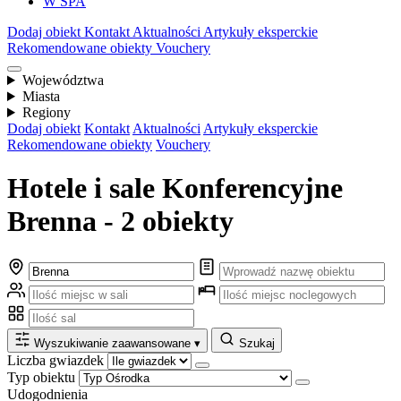
W SPA
Dodaj obiekt
Kontakt
Aktualności
Artykuły eksperckie
Rekomendowane obiekty
Vouchery
Województwa
Miasta
Regiony
Dodaj obiekt
Kontakt
Aktualności
Artykuły eksperckie
Rekomendowane obiekty
Vouchery
Hotele i sale Konferencyjne
Brenna - 2 obiekty
Wyszukiwanie zaawansowane
▾
Szukaj
Liczba gwiazdek
Typ obiektu
Udogodnienia