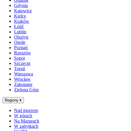
Gdańsk
Gdynia
Katowice
Kielce
Kraków
Łódź
Lublin
Olsztyn
Opole
Poznań
Rzeszów
Sopot
Szczecin
Toruń
Warszawa
Wrocław
Zakopane
Zielona Góra
Regiony
▾
Nad morzem
W górach
Na Mazurach
W zabytkach