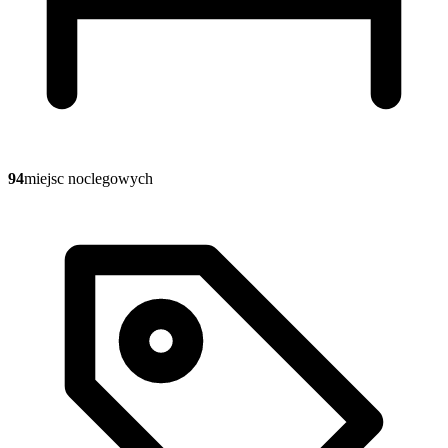
94
miejsc noclegowych