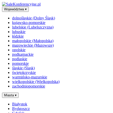
Województwa
▾
dolnośląskie (Dolny Śląsk)
kujawsko-pomorskie
lubelskie (Lubelszczyzna)
lubuskie
łódzkie
małopolskie (Małopolska)
mazowieckie (Mazowsze)
opolskie
podkarpackie
podlaskie
pomorskie
śląskie (Śląsk)
świętokrzyskie
warmińsko-mazurskie
wielkopolskie (Wielkopolska)
zachodniopomorskie
Miasta
▾
Białystok
Bydgoszcz