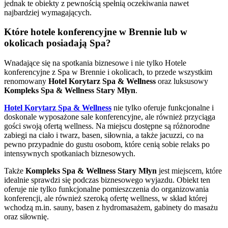
jednak te obiekty z pewnością spełnią oczekiwania nawet
najbardziej wymagających.
Które hotele konferencyjne w Brennie lub w
okolicach posiadają Spa?
Wnadające się na spotkania biznesowe i nie tylko
Hotele
konferencyjne z Spa
w Brennie i okolicach, to przede wszystkim
renomowany
Hotel Korytarz Spa & Wellness
oraz luksusowy
Kompleks Spa & Wellness Stary Młyn
.
Hotel Korytarz Spa & Wellness
nie tylko oferuje funkcjonalne i
doskonale wyposażone sale konferencyjne, ale również przyciąga
gości swoją ofertą wellness. Na miejscu dostępne są różnorodne
zabiegi na ciało i twarz, basen, siłownia, a także jacuzzi, co na
pewno przypadnie do gustu osobom, które cenią sobie relaks po
intensywnych spotkaniach biznesowych.
Także
Kompleks Spa & Wellness Stary Młyn
jest miejscem, które
idealnie sprawdzi się podczas biznesowego wyjazdu. Obiekt ten
oferuje nie tylko funkcjonalne pomieszczenia do organizowania
konferencji, ale również szeroką ofertę wellness, w skład której
wchodzą m.in. sauny, basen z hydromasażem, gabinety do masażu
oraz siłownię.