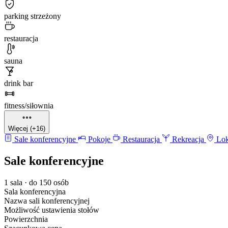
parking strzeżony
restauracja
sauna
drink bar
fitness/siłownia
Więcej (+16)
Sale konferencyjne
Pokoje
Restauracja
Rekreacja
Lok
Sale konferencyjne
1 sala · do 150 osób
Sala konferencyjna
Nazwa sali konferencyjnej
Możliwość ustawienia stołów
Powierzchnia