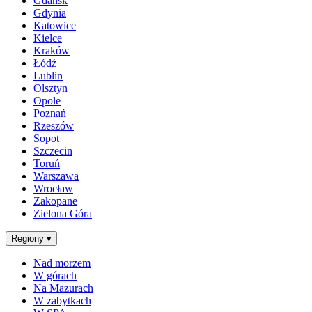
Gdańsk
Gdynia
Katowice
Kielce
Kraków
Łódź
Lublin
Olsztyn
Opole
Poznań
Rzeszów
Sopot
Szczecin
Toruń
Warszawa
Wrocław
Zakopane
Zielona Góra
Regiony
▾
Nad morzem
W górach
Na Mazurach
W zabytkach