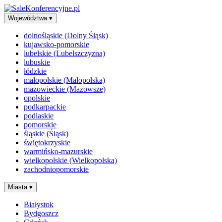
Województwa
▾
dolnośląskie (Dolny Śląsk)
kujawsko-pomorskie
lubelskie (Lubelszczyzna)
lubuskie
łódzkie
małopolskie (Małopolska)
mazowieckie (Mazowsze)
opolskie
podkarpackie
podlaskie
pomorskie
śląskie (Śląsk)
świętokrzyskie
warmińsko-mazurskie
wielkopolskie (Wielkopolska)
zachodniopomorskie
Miasta
▾
Białystok
Bydgoszcz