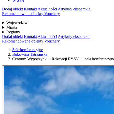
W SPA
Dodaj obiekt
Kontakt
Aktualności
Artykuły eksperckie
Rekomendowane obiekty
Vouchery
Województwa
Miasta
Regiony
Dodaj obiekt
Kontakt
Aktualności
Artykuły eksperckie
Rekomendowane obiekty
Vouchery
Sale konferencyjne
Bukowina Tatrzańska
Centrum Wypoczynku i Rekreacji RYSY · 1 sala konferencyjna