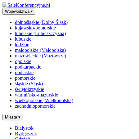
Województwa
▾
dolnośląskie (Dolny Śląsk)
kujawsko-pomorskie
lubelskie (Lubelszczyzna)
lubuskie
łódzkie
małopolskie (Małopolska)
mazowieckie (Mazowsze)
opolskie
podkarpackie
podlaskie
pomorskie
śląskie (Śląsk)
świętokrzyskie
warmińsko-mazurskie
wielkopolskie (Wielkopolska)
zachodniopomorskie
Miasta
▾
Białystok
Bydgoszcz