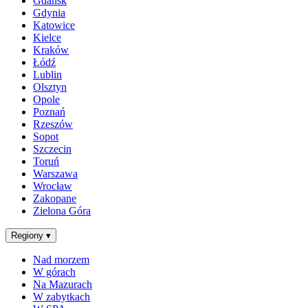
Gdańsk
Gdynia
Katowice
Kielce
Kraków
Łódź
Lublin
Olsztyn
Opole
Poznań
Rzeszów
Sopot
Szczecin
Toruń
Warszawa
Wrocław
Zakopane
Zielona Góra
Regiony
▾
Nad morzem
W górach
Na Mazurach
W zabytkach