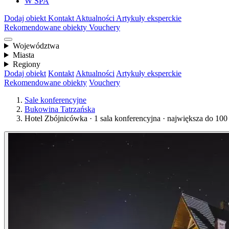
W SPA
Dodaj obiekt
Kontakt
Aktualności
Artykuły eksperckie
Rekomendowane obiekty
Vouchery
Województwa
Miasta
Regiony
Dodaj obiekt
Kontakt
Aktualności
Artykuły eksperckie
Rekomendowane obiekty
Vouchery
Sale konferencyjne
Bukowina Tatrzańska
Hotel Zbójnicówka · 1 sala konferencyjna · największa do 100