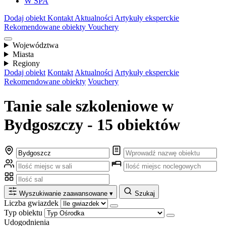
W SPA
Dodaj obiekt
Kontakt
Aktualności
Artykuły eksperckie
Rekomendowane obiekty
Vouchery
Województwa
Miasta
Regiony
Dodaj obiekt
Kontakt
Aktualności
Artykuły eksperckie
Rekomendowane obiekty
Vouchery
Tanie sale szkoleniowe w
Bydgoszczy - 15 obiektów
Wyszukiwanie zaawansowane
▾
Szukaj
Liczba gwiazdek
Typ obiektu
Udogodnienia