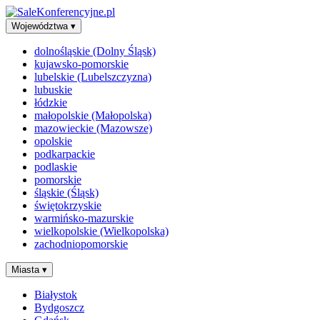
Województwa
▾
dolnośląskie (Dolny Śląsk)
kujawsko-pomorskie
lubelskie (Lubelszczyzna)
lubuskie
łódzkie
małopolskie (Małopolska)
mazowieckie (Mazowsze)
opolskie
podkarpackie
podlaskie
pomorskie
śląskie (Śląsk)
świętokrzyskie
warmińsko-mazurskie
wielkopolskie (Wielkopolska)
zachodniopomorskie
Miasta
▾
Białystok
Bydgoszcz