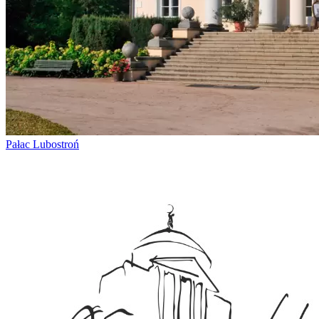
Pałac Lubostroń