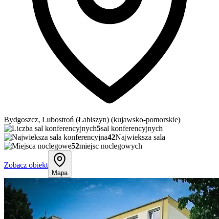
Bydgoszcz, Lubostroń (Łabiszyn) (kujawsko-pomorskie)
5
sal konferencyjnych
42
Najwieksza sala
52
miejsc noclegowych
Zobacz obiekt
Mapa