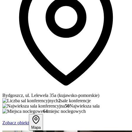
Bydgoszcz, ul. Lelewela 35a (kujawsko-pomorskie)
2
sale konferencje
50
Najwieksza sala
64
miejsc noclegowych
Zobacz obiekt
Mapa