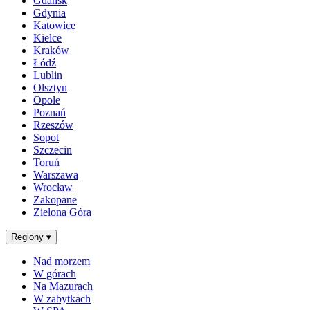
Gdańsk
Gdynia
Katowice
Kielce
Kraków
Łódź
Lublin
Olsztyn
Opole
Poznań
Rzeszów
Sopot
Szczecin
Toruń
Warszawa
Wrocław
Zakopane
Zielona Góra
Regiony
▾
Nad morzem
W górach
Na Mazurach
W zabytkach