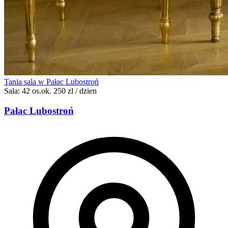
Tania sala w Pałac Lubostroń
Sala: 42 os.
ok. 250 zl / dzien
Pałac Lubostroń