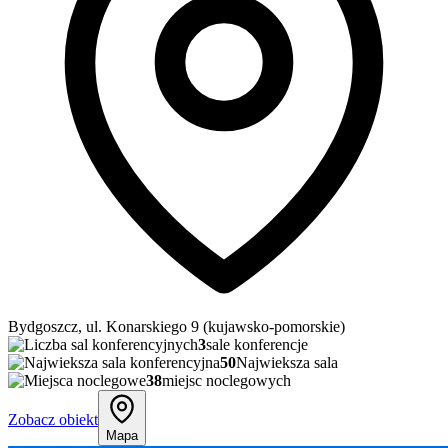
Bydgoszcz, ul. Konarskiego 9 (kujawsko-pomorskie)
3
sale konferencje
50
Najwieksza sala
38
miejsc noclegowych
Zobacz obiekt
Mapa