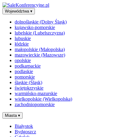
Województwa
▾
dolnośląskie (Dolny Śląsk)
kujawsko-pomorskie
lubelskie (Lubelszczyzna)
lubuskie
łódzkie
małopolskie (Małopolska)
mazowieckie (Mazowsze)
opolskie
podkarpackie
podlaskie
pomorskie
śląskie (Śląsk)
świętokrzyskie
warmińsko-mazurskie
wielkopolskie (Wielkopolska)
zachodniopomorskie
Miasta
▾
Białystok
Bydgoszcz