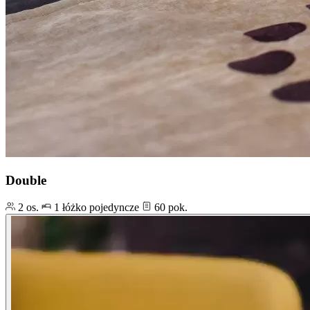
Double
2 os.
1 łóżko pojedyncze
60 pok.