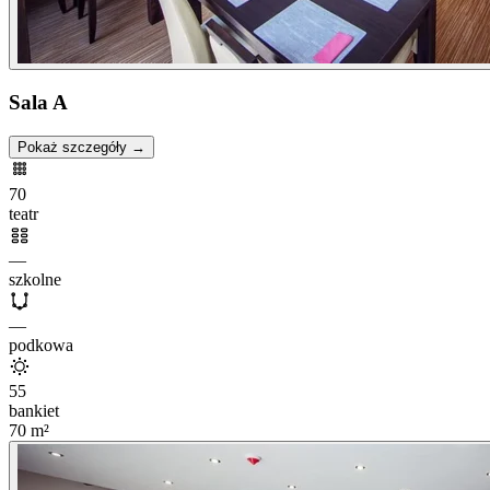
Sala A
Pokaż szczegóły →
70
teatr
—
szkolne
—
podkowa
55
bankiet
70
m²