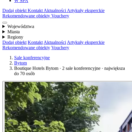
W SPA
Dodaj obiekt
Kontakt
Aktualności
Artykuły eksperckie
Rekomendowane obiekty
Vouchery
Województwa
Miasta
Regiony
Dodaj obiekt
Kontakt
Aktualności
Artykuły eksperckie
Rekomendowane obiekty
Vouchery
Sale konferencyjne
Bytom
Boutique Hotels Bytom · 2 sale konferencyjne · największa
do 70 osób