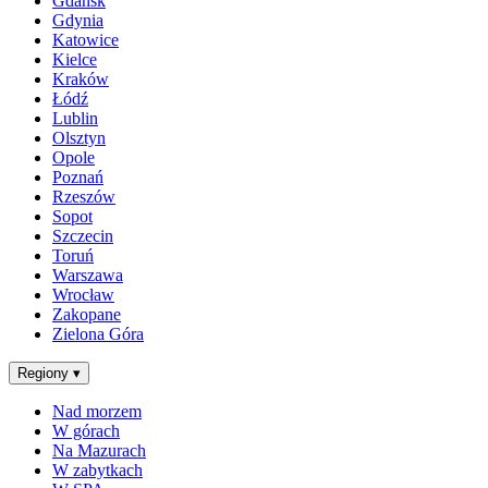
Gdańsk
Gdynia
Katowice
Kielce
Kraków
Łódź
Lublin
Olsztyn
Opole
Poznań
Rzeszów
Sopot
Szczecin
Toruń
Warszawa
Wrocław
Zakopane
Zielona Góra
Regiony
▾
Nad morzem
W górach
Na Mazurach
W zabytkach