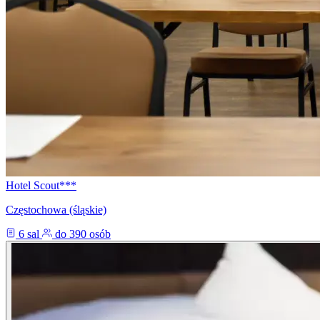
Hotel Scout***
Częstochowa (śląskie)
6 sal
do 390 osób