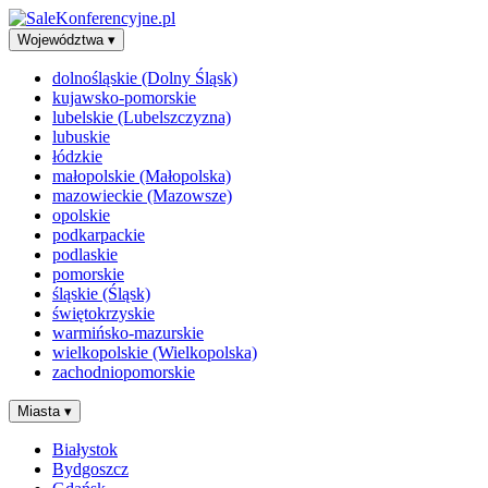
Województwa
▾
dolnośląskie (Dolny Śląsk)
kujawsko-pomorskie
lubelskie (Lubelszczyzna)
lubuskie
łódzkie
małopolskie (Małopolska)
mazowieckie (Mazowsze)
opolskie
podkarpackie
podlaskie
pomorskie
śląskie (Śląsk)
świętokrzyskie
warmińsko-mazurskie
wielkopolskie (Wielkopolska)
zachodniopomorskie
Miasta
▾
Białystok
Bydgoszcz