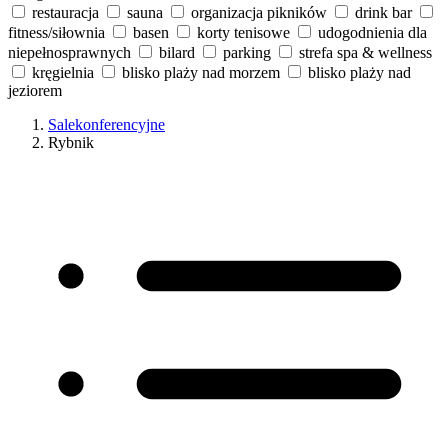
restauracja
sauna
organizacja pikników
drink bar
fitness/siłownia
basen
korty tenisowe
udogodnienia dla
niepełnosprawnych
bilard
parking
strefa spa & wellness
kręgielnia
blisko plaży nad morzem
blisko plaży nad
jeziorem
Salekonferencyjne
Rybnik