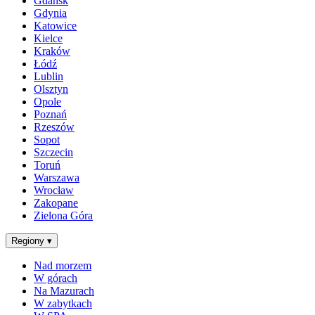
Gdańsk
Gdynia
Katowice
Kielce
Kraków
Łódź
Lublin
Olsztyn
Opole
Poznań
Rzeszów
Sopot
Szczecin
Toruń
Warszawa
Wrocław
Zakopane
Zielona Góra
Regiony
▾
Nad morzem
W górach
Na Mazurach
W zabytkach