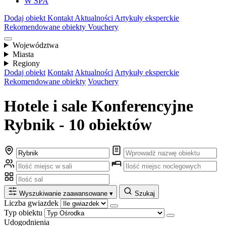
W SPA
Dodaj obiekt
Kontakt
Aktualności
Artykuły eksperckie
Rekomendowane obiekty
Vouchery
Województwa
Miasta
Regiony
Dodaj obiekt
Kontakt
Aktualności
Artykuły eksperckie
Rekomendowane obiekty
Vouchery
Hotele i sale Konferencyjne
Rybnik - 10 obiektów
Wyszukiwanie zaawansowane
▾
Szukaj
Liczba gwiazdek
Typ obiektu
Udogodnienia