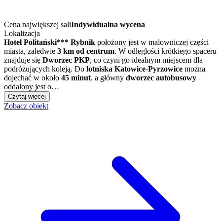
Cena największej sali
Indywidualna wycena
Lokalizacja
Hotel Politański*** Rybnik
położony jest w malowniczej części
miasta, zaledwie
3 km od centrum
. W odległości krótkiego spaceru
znajduje się
Dworzec PKP
, co czyni go idealnym miejscem dla
podróżujących koleją. Do
lotniska Katowice-Pyrzowice
można
dojechać w około
45 minut
, a główny
dworzec autobusowy
oddalony jest o…
Czytaj więcej
Zobacz obiekt