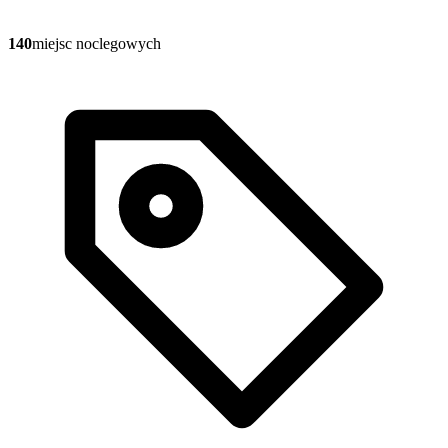
140
miejsc noclegowych