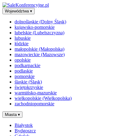
Województwa
▾
dolnośląskie (Dolny Śląsk)
kujawsko-pomorskie
lubelskie (Lubelszczyzna)
lubuskie
łódzkie
małopolskie (Małopolska)
mazowieckie (Mazowsze)
opolskie
podkarpackie
podlaskie
pomorskie
śląskie (Śląsk)
świętokrzyskie
warmińsko-mazurskie
wielkopolskie (Wielkopolska)
zachodniopomorskie
Miasta
▾
Białystok
Bydgoszcz