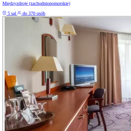
Międzyzdroje (zachodniopomorskie)
5 sal
do 370 osób