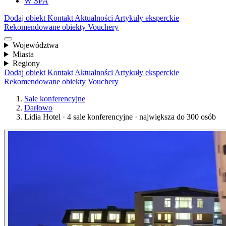
W SPA
Dodaj obiekt
Kontakt
Aktualności
Artykuły eksperckie
Rekomendowane obiekty
Vouchery
Województwa
Miasta
Regiony
Dodaj obiekt
Kontakt
Aktualności
Artykuły eksperckie
Rekomendowane obiekty
Vouchery
Sale konferencyjne
Darłowo
Lidia Hotel · 4 sale konferencyjne · największa do 300 osób