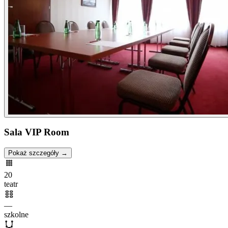
Sala VIP Room
Pokaż szczegóły →
20
teatr
—
szkolne