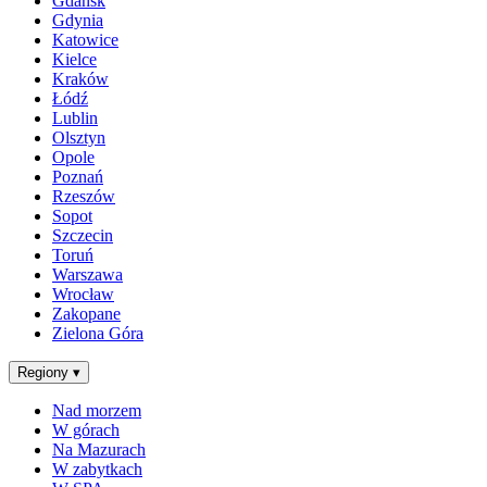
Gdańsk
Gdynia
Katowice
Kielce
Kraków
Łódź
Lublin
Olsztyn
Opole
Poznań
Rzeszów
Sopot
Szczecin
Toruń
Warszawa
Wrocław
Zakopane
Zielona Góra
Regiony
▾
Nad morzem
W górach
Na Mazurach
W zabytkach