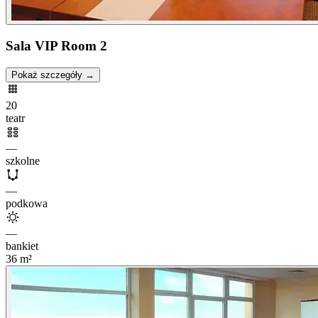
Sala VIP Room 2
Pokaż szczegóły →
20
teatr
—
szkolne
—
podkowa
—
bankiet
36
m²