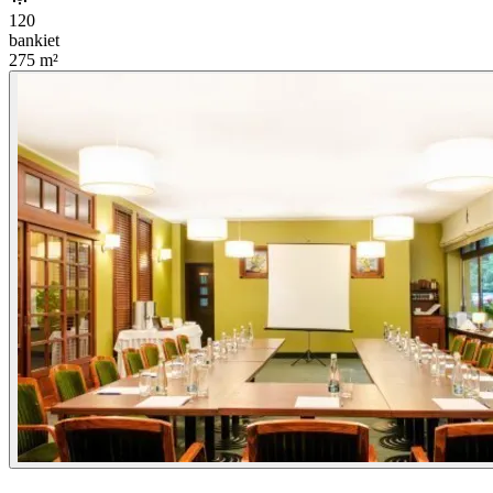
120
bankiet
275
m²