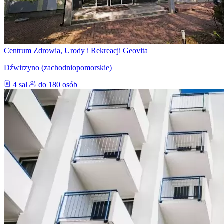
Centrum Zdrowia, Urody i Rekreacji Geovita
Dźwirzyno (zachodniopomorskie)
4 sal
do 180 osób