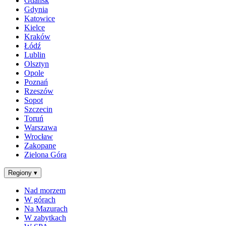
Gdańsk
Gdynia
Katowice
Kielce
Kraków
Łódź
Lublin
Olsztyn
Opole
Poznań
Rzeszów
Sopot
Szczecin
Toruń
Warszawa
Wrocław
Zakopane
Zielona Góra
Regiony
▾
Nad morzem
W górach
Na Mazurach
W zabytkach