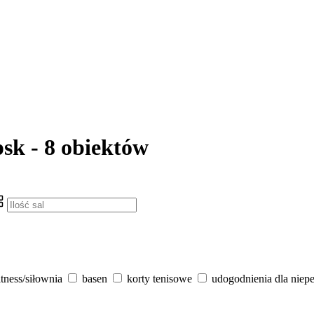
psk - 8 obiektów
itness/siłownia
basen
korty tenisowe
udogodnienia dla niep