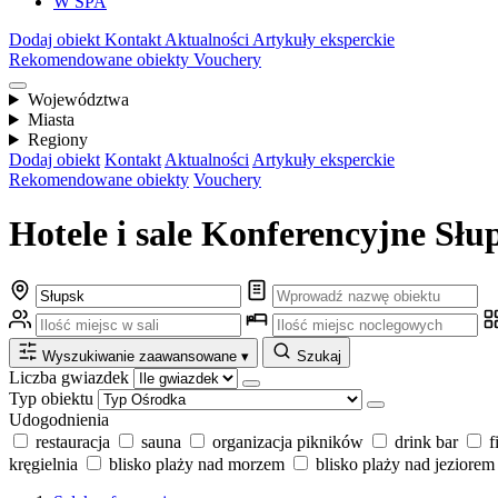
W SPA
Dodaj obiekt
Kontakt
Aktualności
Artykuły eksperckie
Rekomendowane obiekty
Vouchery
Województwa
Miasta
Regiony
Dodaj obiekt
Kontakt
Aktualności
Artykuły eksperckie
Rekomendowane obiekty
Vouchery
Hotele i sale Konferencyjne Słu
Wyszukiwanie zaawansowane
▾
Szukaj
Liczba gwiazdek
Typ obiektu
Udogodnienia
restauracja
sauna
organizacja pikników
drink bar
f
kręgielnia
blisko plaży nad morzem
blisko plaży nad jeziorem