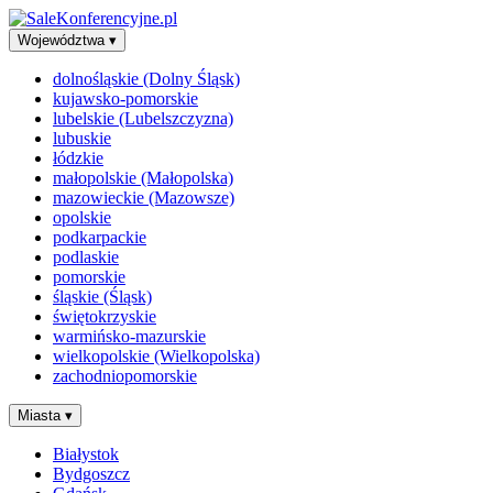
Województwa
▾
dolnośląskie (Dolny Śląsk)
kujawsko-pomorskie
lubelskie (Lubelszczyzna)
lubuskie
łódzkie
małopolskie (Małopolska)
mazowieckie (Mazowsze)
opolskie
podkarpackie
podlaskie
pomorskie
śląskie (Śląsk)
świętokrzyskie
warmińsko-mazurskie
wielkopolskie (Wielkopolska)
zachodniopomorskie
Miasta
▾
Białystok
Bydgoszcz