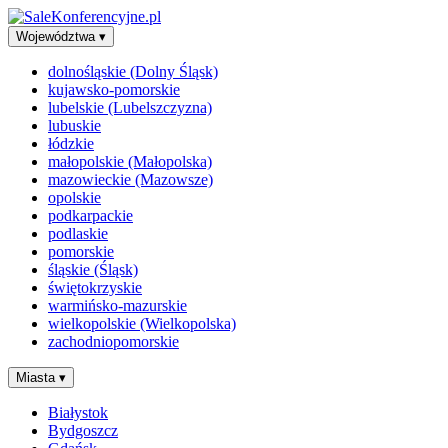
Województwa
▾
dolnośląskie (Dolny Śląsk)
kujawsko-pomorskie
lubelskie (Lubelszczyzna)
lubuskie
łódzkie
małopolskie (Małopolska)
mazowieckie (Mazowsze)
opolskie
podkarpackie
podlaskie
pomorskie
śląskie (Śląsk)
świętokrzyskie
warmińsko-mazurskie
wielkopolskie (Wielkopolska)
zachodniopomorskie
Miasta
▾
Białystok
Bydgoszcz