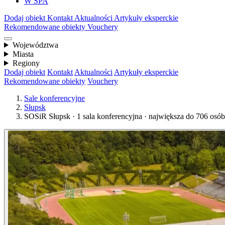
W SPA
Dodaj obiekt
Kontakt
Aktualności
Artykuły eksperckie
Rekomendowane obiekty
Vouchery
Województwa
Miasta
Regiony
Dodaj obiekt
Kontakt
Aktualności
Artykuły eksperckie
Rekomendowane obiekty
Vouchery
Sale konferencyjne
Słupsk
SOSiR Słupsk · 1 sala konferencyjna · największa do 706 osób