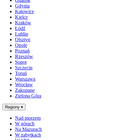
Gdańsk
Gdynia
Katowice
Kielce
Kraków
Łódź
Lublin
Olsztyn
Opole
Poznań
Rzeszów
Sopot
Szczecin
Toruń
Warszawa
Wrocław
Zakopane
Zielona Góra
Regiony
▾
Nad morzem
W górach
Na Mazurach
W zabytkach