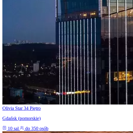
Olivia Star 34 Piętro
Gdańsk (pomorskie)
10 sal
do 350 osób