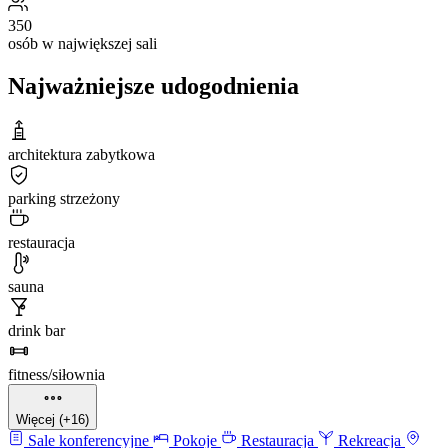
350
osób w największej sali
Najważniejsze udogodnienia
architektura zabytkowa
parking strzeżony
restauracja
sauna
drink bar
fitness/siłownia
Więcej (+16)
Sale konferencyjne
Pokoje
Restauracja
Rekreacja