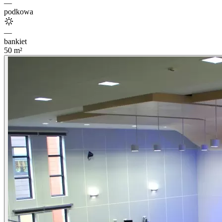
—
podkowa
—
bankiet
50
m²