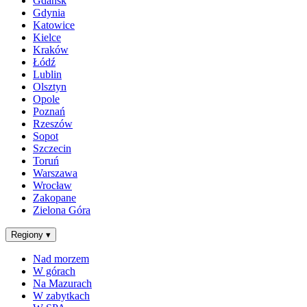
Gdańsk
Gdynia
Katowice
Kielce
Kraków
Łódź
Lublin
Olsztyn
Opole
Poznań
Rzeszów
Sopot
Szczecin
Toruń
Warszawa
Wrocław
Zakopane
Zielona Góra
Regiony
▾
Nad morzem
W górach
Na Mazurach
W zabytkach