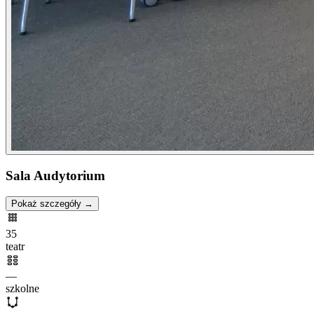
Sala Audytorium
Pokaż szczegóły →
35
teatr
—
szkolne