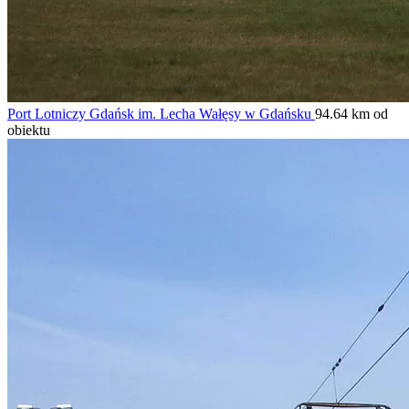
Port Lotniczy Gdańsk im. Lecha Wałęsy w Gdańsku
94.64 km od
obiektu