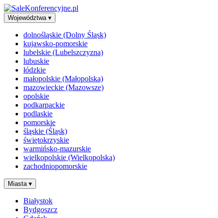
Województwa
▾
dolnośląskie (Dolny Śląsk)
kujawsko-pomorskie
lubelskie (Lubelszczyzna)
lubuskie
łódzkie
małopolskie (Małopolska)
mazowieckie (Mazowsze)
opolskie
podkarpackie
podlaskie
pomorskie
śląskie (Śląsk)
świętokrzyskie
warmińsko-mazurskie
wielkopolskie (Wielkopolska)
zachodniopomorskie
Miasta
▾
Białystok
Bydgoszcz