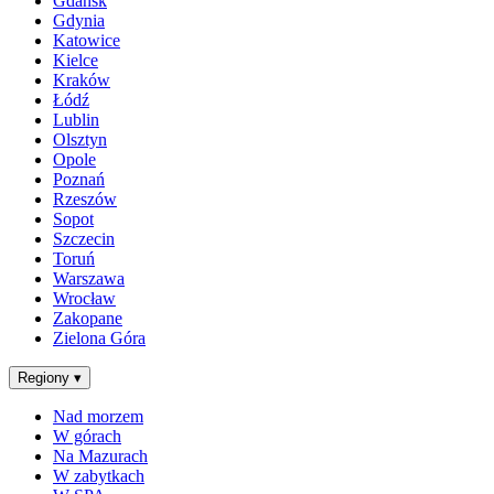
Gdańsk
Gdynia
Katowice
Kielce
Kraków
Łódź
Lublin
Olsztyn
Opole
Poznań
Rzeszów
Sopot
Szczecin
Toruń
Warszawa
Wrocław
Zakopane
Zielona Góra
Regiony
▾
Nad morzem
W górach
Na Mazurach
W zabytkach