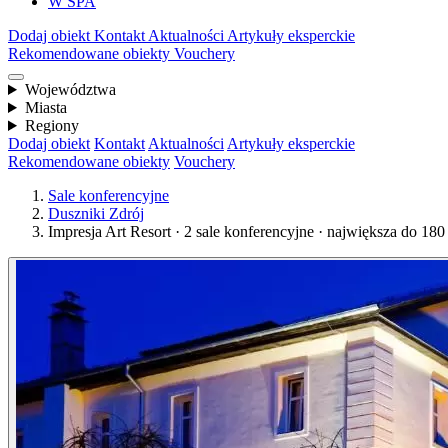
W SPA
Dodaj obiekt
Kontakt
Aktualności
Artykuły eksperckie
Rekomendowane obiekty
Vouchery
Województwa
Miasta
Regiony
Dodaj obiekt
Kontakt
Aktualności
Artykuły eksperckie
Rekomendowane obiekty
Vouchery
Sale konferencyjne
Duszniki Zdrój
Impresja Art Resort · 2 sale konferencyjne · największa do 180