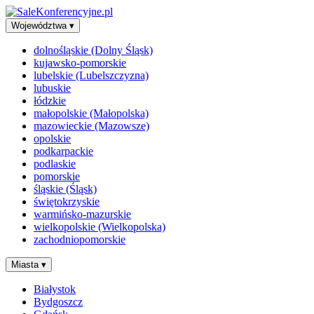
Województwa
▾
dolnośląskie (Dolny Śląsk)
kujawsko-pomorskie
lubelskie (Lubelszczyzna)
lubuskie
łódzkie
małopolskie (Małopolska)
mazowieckie (Mazowsze)
opolskie
podkarpackie
podlaskie
pomorskie
śląskie (Śląsk)
świętokrzyskie
warmińsko-mazurskie
wielkopolskie (Wielkopolska)
zachodniopomorskie
Miasta
▾
Białystok
Bydgoszcz