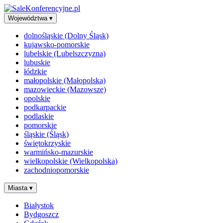
Województwa
▾
dolnośląskie (Dolny Śląsk)
kujawsko-pomorskie
lubelskie (Lubelszczyzna)
lubuskie
łódzkie
małopolskie (Małopolska)
mazowieckie (Mazowsze)
opolskie
podkarpackie
podlaskie
pomorskie
śląskie (Śląsk)
świętokrzyskie
warmińsko-mazurskie
wielkopolskie (Wielkopolska)
zachodniopomorskie
Miasta
▾
Białystok
Bydgoszcz