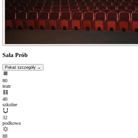
Sala Prób
Pokaż szczegóły →
80
teatr
40
szkolne
32
podkowa
88