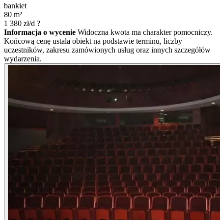
bankiet
80
m²
1 380
zł/d
?
Informacja o wycenie
Widoczna kwota ma charakter pomocniczy.
Końcową cenę ustala obiekt na podstawie terminu, liczby
uczestników, zakresu zamówionych usług oraz innych szczegółów
wydarzenia.