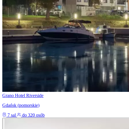
Grano Hotel Riverside
Gdańsk (pomorskie)
7 sal
do 320 osób