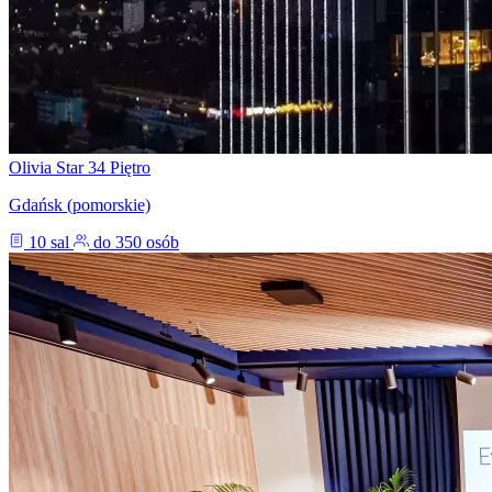
Olivia Star 34 Piętro
Gdańsk (pomorskie)
10 sal
do 350 osób