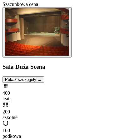
Szacunkowa cena
Sala Duża Scena
Pokaż szczegóły →
400
teatr
200
szkolne
160
podkowa