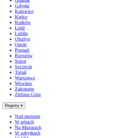
Gdańsk
Gdynia
Katowice
Kielce
Kraków
Łódź
Lublin
Olsztyn
Opole
Poznań
Rzeszów
Sopot
Szczecin
Toruń
Warszawa
Wrocław
Zakopane
Zielona Góra
Regiony
▾
Nad morzem
W górach
Na Mazurach
W zabytkach