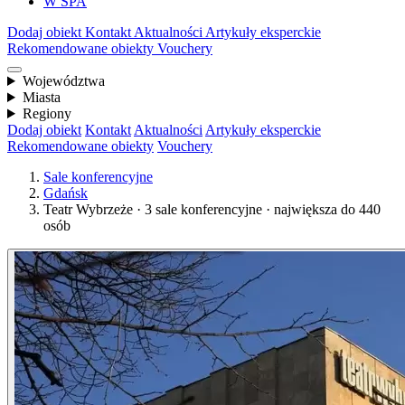
W SPA
Dodaj obiekt
Kontakt
Aktualności
Artykuły eksperckie
Rekomendowane obiekty
Vouchery
Województwa
Miasta
Regiony
Dodaj obiekt
Kontakt
Aktualności
Artykuły eksperckie
Rekomendowane obiekty
Vouchery
Sale konferencyjne
Gdańsk
Teatr Wybrzeże · 3 sale konferencyjne · największa do 440
osób