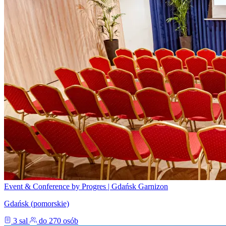
Event & Conference by Progres | Gdańsk Garnizon
Gdańsk (pomorskie)
3 sal
do 270 osób