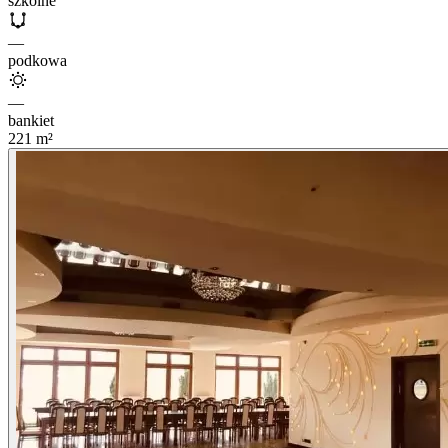
szkolne
—
podkowa
—
bankiet
221
m²