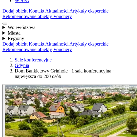
W SPA
Dodaj obiekt
Kontakt
Aktualności
Artykuły eksperckie
Rekomendowane obiekty
Vouchery
Województwa
Miasta
Regiony
Dodaj obiekt
Kontakt
Aktualności
Artykuły eksperckie
Rekomendowane obiekty
Vouchery
Sale konferencyjne
Gdynia
Dom Bankietowy Grinholc · 1 sala konferencyjna ·
największa do 200 osób