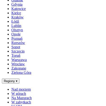
Gdańsk
Gdynia
Katowice
Kielce
Kraków
Łódź
Lublin
Olsztyn
Opole
Poznań
Rzeszów
Sopot
Szczecin
Toruń
Warszawa
Wrocław
Zakopane
Zielona Góra
Regiony
▾
Nad morzem
W górach
Na Mazurach
W zabytkach