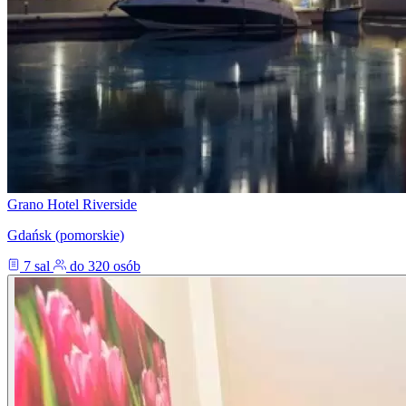
Grano Hotel Riverside
Gdańsk (pomorskie)
7 sal
do 320 osób