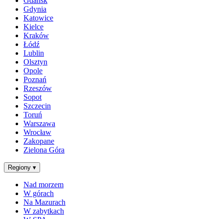
Gdańsk
Gdynia
Katowice
Kielce
Kraków
Łódź
Lublin
Olsztyn
Opole
Poznań
Rzeszów
Sopot
Szczecin
Toruń
Warszawa
Wrocław
Zakopane
Zielona Góra
Regiony
▾
Nad morzem
W górach
Na Mazurach
W zabytkach