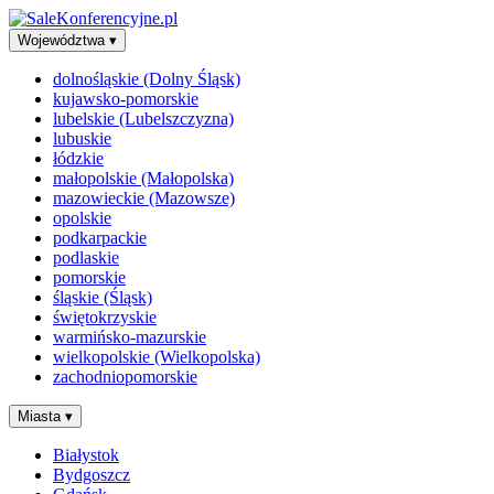
Województwa
▾
dolnośląskie (Dolny Śląsk)
kujawsko-pomorskie
lubelskie (Lubelszczyzna)
lubuskie
łódzkie
małopolskie (Małopolska)
mazowieckie (Mazowsze)
opolskie
podkarpackie
podlaskie
pomorskie
śląskie (Śląsk)
świętokrzyskie
warmińsko-mazurskie
wielkopolskie (Wielkopolska)
zachodniopomorskie
Miasta
▾
Białystok
Bydgoszcz