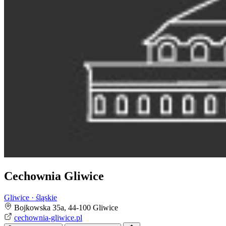
Cechownia Gliwice
Gliwice · śląskie
Bojkowska 35a, 44-100 Gliwice
cechownia-gliwice.pl