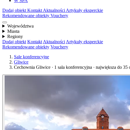
W SPA
Dodaj obiekt
Kontakt
Aktualności
Artykuły eksperckie
Rekomendowane obiekty
Vouchery
Województwa
Miasta
Regiony
Dodaj obiekt
Kontakt
Aktualności
Artykuły eksperckie
Rekomendowane obiekty
Vouchery
Sale konferencyjne
Gliwice
Cechownia Gliwice · 1 sala konferencyjna · największa do 35 