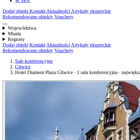
W SPA
Dodaj obiekt
Kontakt
Aktualności
Artykuły eksperckie
Rekomendowane obiekty
Vouchery
Województwa
Miasta
Regiony
Dodaj obiekt
Kontakt
Aktualności
Artykuły eksperckie
Rekomendowane obiekty
Vouchery
Sale konferencyjne
Gliwice
Hotel Diament Plaza Gliwice · 1 sala konferencyjna · najwięks