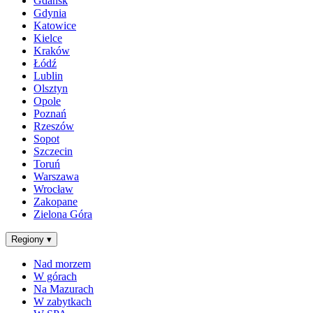
Gdańsk
Gdynia
Katowice
Kielce
Kraków
Łódź
Lublin
Olsztyn
Opole
Poznań
Rzeszów
Sopot
Szczecin
Toruń
Warszawa
Wrocław
Zakopane
Zielona Góra
Regiony
▾
Nad morzem
W górach
Na Mazurach
W zabytkach