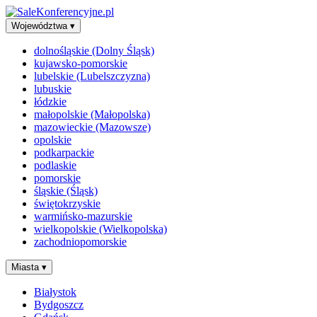
Województwa
▾
dolnośląskie (Dolny Śląsk)
kujawsko-pomorskie
lubelskie (Lubelszczyzna)
lubuskie
łódzkie
małopolskie (Małopolska)
mazowieckie (Mazowsze)
opolskie
podkarpackie
podlaskie
pomorskie
śląskie (Śląsk)
świętokrzyskie
warmińsko-mazurskie
wielkopolskie (Wielkopolska)
zachodniopomorskie
Miasta
▾
Białystok
Bydgoszcz