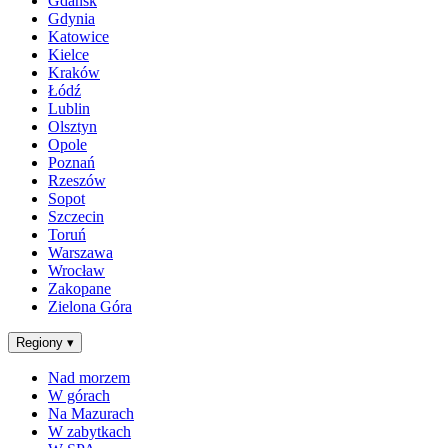
Gdańsk
Gdynia
Katowice
Kielce
Kraków
Łódź
Lublin
Olsztyn
Opole
Poznań
Rzeszów
Sopot
Szczecin
Toruń
Warszawa
Wrocław
Zakopane
Zielona Góra
Regiony
▾
Nad morzem
W górach
Na Mazurach
W zabytkach