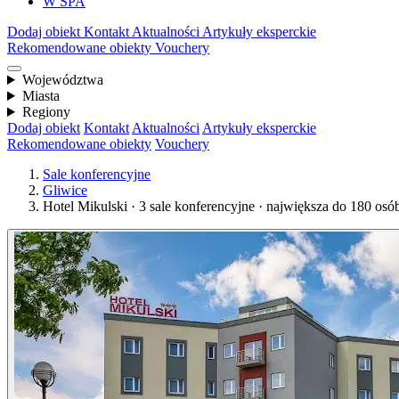
W SPA
Dodaj obiekt
Kontakt
Aktualności
Artykuły eksperckie
Rekomendowane obiekty
Vouchery
Województwa
Miasta
Regiony
Dodaj obiekt
Kontakt
Aktualności
Artykuły eksperckie
Rekomendowane obiekty
Vouchery
Sale konferencyjne
Gliwice
Hotel Mikulski · 3 sale konferencyjne · największa do 180 osó