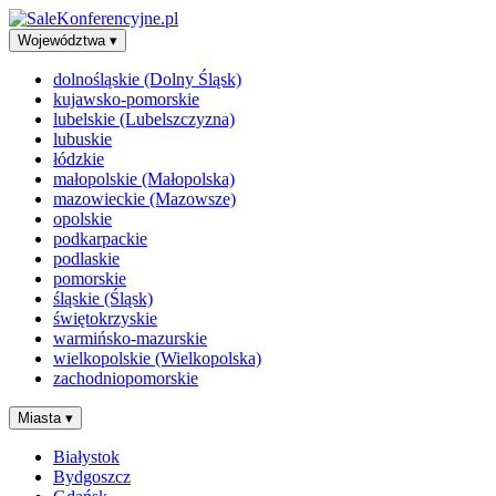
Województwa
▾
dolnośląskie (Dolny Śląsk)
kujawsko-pomorskie
lubelskie (Lubelszczyzna)
lubuskie
łódzkie
małopolskie (Małopolska)
mazowieckie (Mazowsze)
opolskie
podkarpackie
podlaskie
pomorskie
śląskie (Śląsk)
świętokrzyskie
warmińsko-mazurskie
wielkopolskie (Wielkopolska)
zachodniopomorskie
Miasta
▾
Białystok
Bydgoszcz