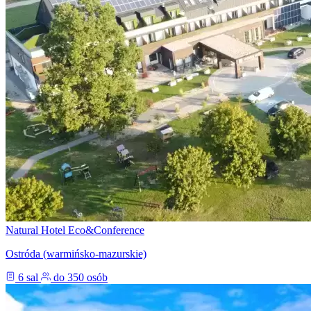
Natural Hotel Eco&Conference
Ostróda (warmińsko-mazurskie)
6 sal
do 350 osób