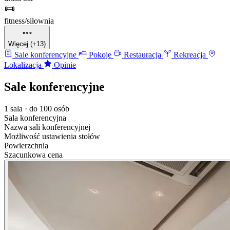
fitness/siłownia
Więcej (+13)
Sale konferencyjne
Pokoje
Restauracja
Rekreacja
Lokalizacja
Opinie
Sale konferencyjne
1 sala · do 100 osób
Sala konferencyjna
Nazwa sali konferencyjnej
Możliwość ustawienia stołów
Powierzchnia
Szacunkowa cena