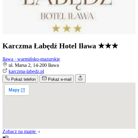
Karczma Łabędź Hotel Iława
★★★
Iława · warmińsko-mazurskie
ul. Marsa 2, 14-200 Iława
karczma-labedz.pl
Pokaż telefon
Pokaż e-mail
Zobacz na mapie