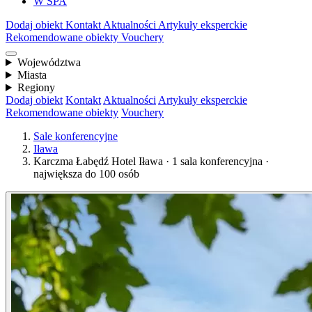
W SPA
Dodaj obiekt
Kontakt
Aktualności
Artykuły eksperckie
Rekomendowane obiekty
Vouchery
Województwa
Miasta
Regiony
Dodaj obiekt
Kontakt
Aktualności
Artykuły eksperckie
Rekomendowane obiekty
Vouchery
Sale konferencyjne
Iława
Karczma Łabędź Hotel Iława · 1 sala konferencyjna ·
największa do 100 osób