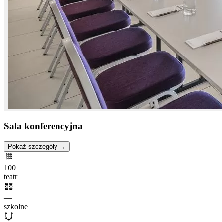
Sala konferencyjna
Pokaż szczegóły →
100
teatr
—
szkolne