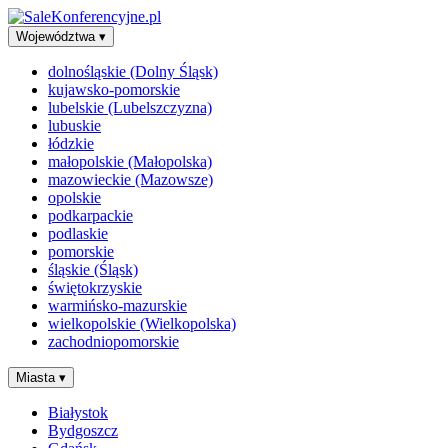
Województwa
▾
dolnośląskie (Dolny Śląsk)
kujawsko-pomorskie
lubelskie (Lubelszczyzna)
lubuskie
łódzkie
małopolskie (Małopolska)
mazowieckie (Mazowsze)
opolskie
podkarpackie
podlaskie
pomorskie
śląskie (Śląsk)
świętokrzyskie
warmińsko-mazurskie
wielkopolskie (Wielkopolska)
zachodniopomorskie
Miasta
▾
Białystok
Bydgoszcz