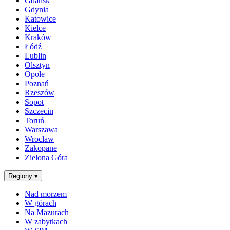
Gdańsk
Gdynia
Katowice
Kielce
Kraków
Łódź
Lublin
Olsztyn
Opole
Poznań
Rzeszów
Sopot
Szczecin
Toruń
Warszawa
Wrocław
Zakopane
Zielona Góra
Regiony
▾
Nad morzem
W górach
Na Mazurach
W zabytkach