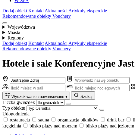
W SPA
Dodaj obiekt
Kontakt
Aktualności
Artykuły eksperckie
Rekomendowane obiekty
Vouchery
Województwa
Miasta
Regiony
Dodaj obiekt
Kontakt
Aktualności
Artykuły eksperckie
Rekomendowane obiekty
Vouchery
Hotele i sale Konferencyjne Jast
Wyszukiwanie zaawansowane
▾
Szukaj
Liczba gwiazdek
Typ obiektu
Udogodnienia
restauracja
sauna
organizacja pikników
drink bar
f
kręgielnia
blisko plaży nad morzem
blisko plaży nad jeziorem