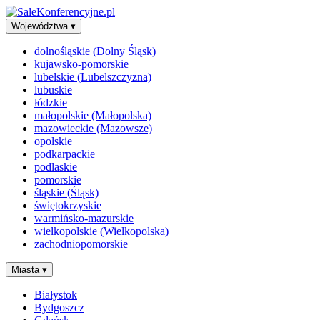
Województwa
▾
dolnośląskie (Dolny Śląsk)
kujawsko-pomorskie
lubelskie (Lubelszczyzna)
lubuskie
łódzkie
małopolskie (Małopolska)
mazowieckie (Mazowsze)
opolskie
podkarpackie
podlaskie
pomorskie
śląskie (Śląsk)
świętokrzyskie
warmińsko-mazurskie
wielkopolskie (Wielkopolska)
zachodniopomorskie
Miasta
▾
Białystok
Bydgoszcz