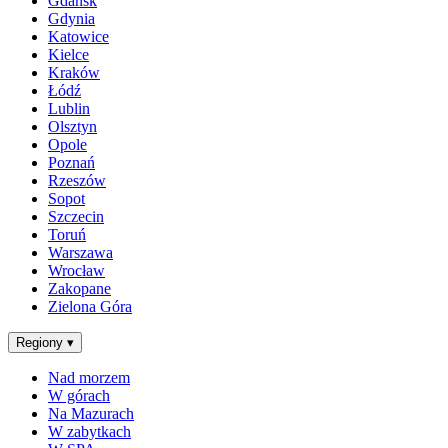
Gdańsk
Gdynia
Katowice
Kielce
Kraków
Łódź
Lublin
Olsztyn
Opole
Poznań
Rzeszów
Sopot
Szczecin
Toruń
Warszawa
Wrocław
Zakopane
Zielona Góra
Regiony
▾
Nad morzem
W górach
Na Mazurach
W zabytkach