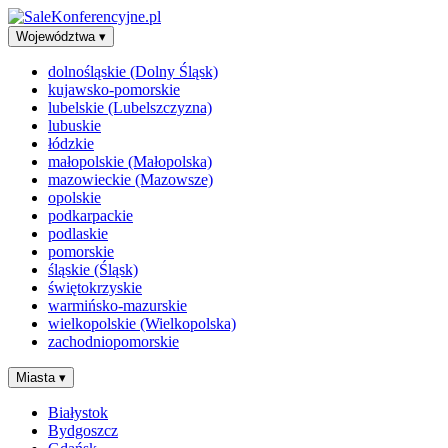
Województwa
▾
dolnośląskie (Dolny Śląsk)
kujawsko-pomorskie
lubelskie (Lubelszczyzna)
lubuskie
łódzkie
małopolskie (Małopolska)
mazowieckie (Mazowsze)
opolskie
podkarpackie
podlaskie
pomorskie
śląskie (Śląsk)
świętokrzyskie
warmińsko-mazurskie
wielkopolskie (Wielkopolska)
zachodniopomorskie
Miasta
▾
Białystok
Bydgoszcz