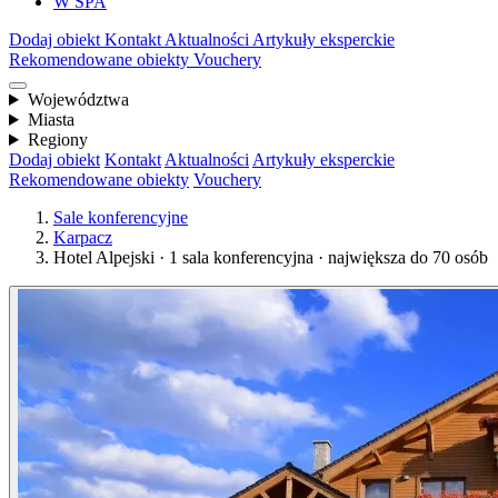
W SPA
Dodaj obiekt
Kontakt
Aktualności
Artykuły eksperckie
Rekomendowane obiekty
Vouchery
Województwa
Miasta
Regiony
Dodaj obiekt
Kontakt
Aktualności
Artykuły eksperckie
Rekomendowane obiekty
Vouchery
Sale konferencyjne
Karpacz
Hotel Alpejski · 1 sala konferencyjna · największa do 70 osób