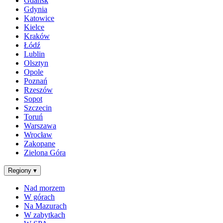
Gdańsk
Gdynia
Katowice
Kielce
Kraków
Łódź
Lublin
Olsztyn
Opole
Poznań
Rzeszów
Sopot
Szczecin
Toruń
Warszawa
Wrocław
Zakopane
Zielona Góra
Regiony
▾
Nad morzem
W górach
Na Mazurach
W zabytkach