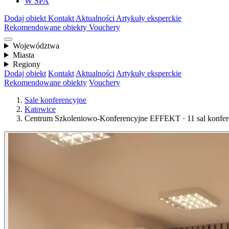
W SPA
Dodaj obiekt
Kontakt
Aktualności
Artykuły eksperckie
Rekomendowane obiekty
Vouchery
Województwa
Miasta
Regiony
Dodaj obiekt
Kontakt
Aktualności
Artykuły eksperckie
Rekomendowane obiekty
Vouchery
Sale konferencyjne
Katowice
Centrum Szkoleniowo-Konferencyjne EFFEKT · 11 sal konfere