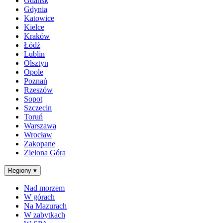
Gdańsk
Gdynia
Katowice
Kielce
Kraków
Łódź
Lublin
Olsztyn
Opole
Poznań
Rzeszów
Sopot
Szczecin
Toruń
Warszawa
Wrocław
Zakopane
Zielona Góra
Regiony
▾
Nad morzem
W górach
Na Mazurach
W zabytkach