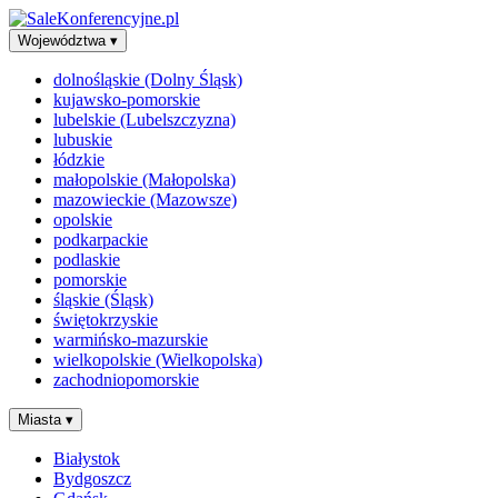
Województwa
▾
dolnośląskie (Dolny Śląsk)
kujawsko-pomorskie
lubelskie (Lubelszczyzna)
lubuskie
łódzkie
małopolskie (Małopolska)
mazowieckie (Mazowsze)
opolskie
podkarpackie
podlaskie
pomorskie
śląskie (Śląsk)
świętokrzyskie
warmińsko-mazurskie
wielkopolskie (Wielkopolska)
zachodniopomorskie
Miasta
▾
Białystok
Bydgoszcz