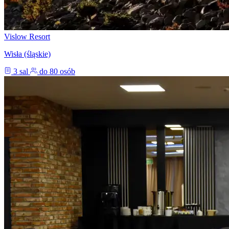
Vislow Resort
Wisła (śląskie)
3 sal
do 80 osób