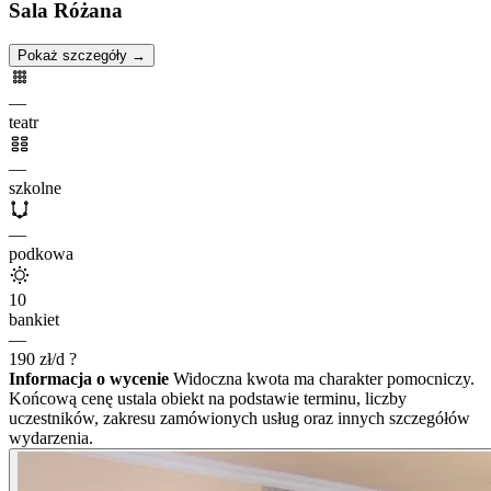
Sala Różana
Pokaż szczegóły →
—
teatr
—
szkolne
—
podkowa
10
bankiet
—
190
zł/d
?
Informacja o wycenie
Widoczna kwota ma charakter pomocniczy.
Końcową cenę ustala obiekt na podstawie terminu, liczby
uczestników, zakresu zamówionych usług oraz innych szczegółów
wydarzenia.