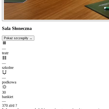
Sala Słoneczna
Pokaż szczegóły →
—
teatr
—
szkolne
—
podkowa
30
bankiet
—
370
zł/d
?