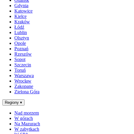
Gdańsk
Gdynia
Katowice
Kielce
Kraków
Łódź
Lublin
Olsztyn
Opole
Poznań
Rzeszów
Sopot
Szczecin
Toruń
Warszawa
Wrocław
Zakopane
Zielona Góra
Regiony
▾
Nad morzem
W górach
Na Mazurach
W zabytkach