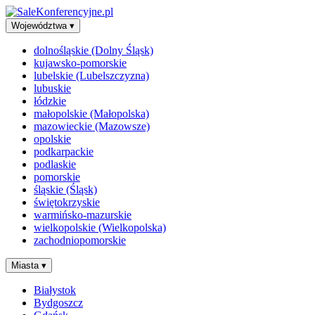
Województwa
▾
dolnośląskie (Dolny Śląsk)
kujawsko-pomorskie
lubelskie (Lubelszczyzna)
lubuskie
łódzkie
małopolskie (Małopolska)
mazowieckie (Mazowsze)
opolskie
podkarpackie
podlaskie
pomorskie
śląskie (Śląsk)
świętokrzyskie
warmińsko-mazurskie
wielkopolskie (Wielkopolska)
zachodniopomorskie
Miasta
▾
Białystok
Bydgoszcz