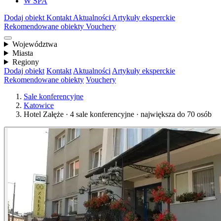
W SPA
Dodaj obiekt
Kontakt
Aktualności
Artykuły eksperckie
Rekomendowane obiekty
Vouchery
Województwa
Miasta
Regiony
Dodaj obiekt
Kontakt
Aktualności
Artykuły eksperckie
Rekomendowane obiekty
Vouchery
Sale konferencyjne
Katowice
Hotel Załęże · 4 sale konferencyjne · największa do 70 osób