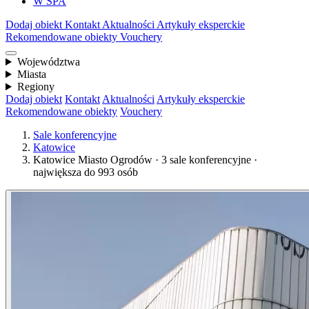
W SPA
Dodaj obiekt
Kontakt
Aktualności
Artykuły eksperckie
Rekomendowane obiekty
Vouchery
Województwa
Miasta
Regiony
Dodaj obiekt
Kontakt
Aktualności
Artykuły eksperckie
Rekomendowane obiekty
Vouchery
Sale konferencyjne
Katowice
Katowice Miasto Ogrodów · 3 sale konferencyjne ·
największa do 993 osób