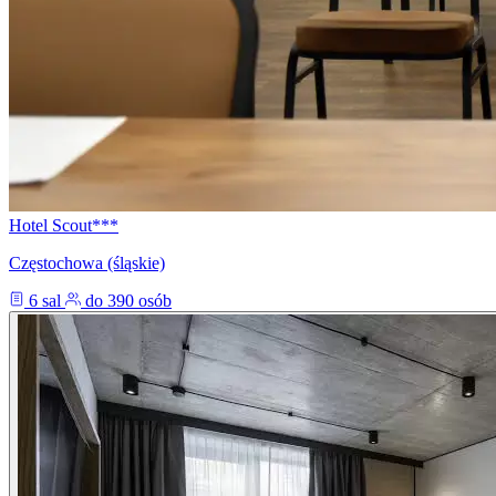
Hotel Scout***
Częstochowa (śląskie)
6 sal
do 390 osób