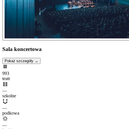
Sala koncertowa
Pokaż szczegóły →
993
teatr
—
szkolne
—
podkowa
—