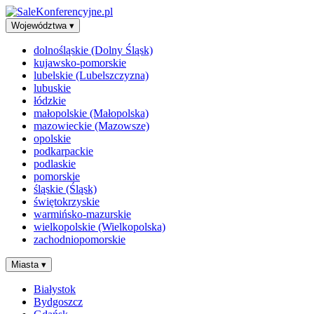
Województwa
▾
dolnośląskie (Dolny Śląsk)
kujawsko-pomorskie
lubelskie (Lubelszczyzna)
lubuskie
łódzkie
małopolskie (Małopolska)
mazowieckie (Mazowsze)
opolskie
podkarpackie
podlaskie
pomorskie
śląskie (Śląsk)
świętokrzyskie
warmińsko-mazurskie
wielkopolskie (Wielkopolska)
zachodniopomorskie
Miasta
▾
Białystok
Bydgoszcz