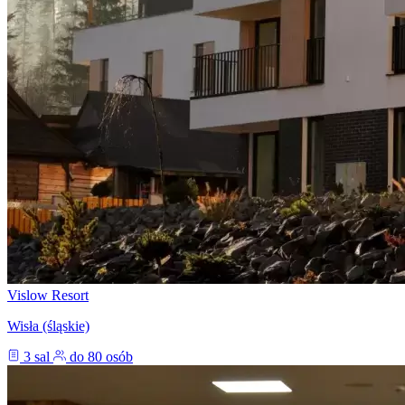
Vislow Resort
Wisła (śląskie)
3 sal
do 80 osób