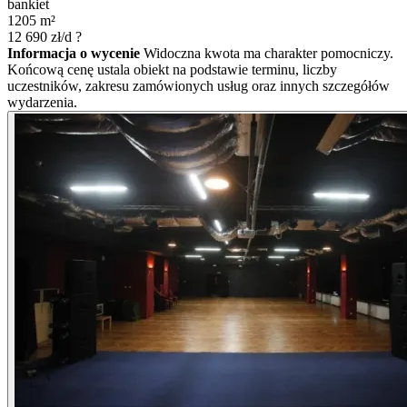
bankiet
1205
m²
12 690
zł/d
?
Informacja o wycenie
Widoczna kwota ma charakter pomocniczy.
Końcową cenę ustala obiekt na podstawie terminu, liczby
uczestników, zakresu zamówionych usług oraz innych szczegółów
wydarzenia.