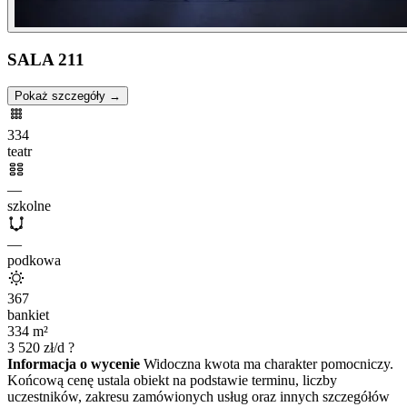
SALA 211
Pokaż szczegóły →
334
teatr
—
szkolne
—
podkowa
367
bankiet
334
m²
3 520
zł/d
?
Informacja o wycenie
Widoczna kwota ma charakter pomocniczy.
Końcową cenę ustala obiekt na podstawie terminu, liczby
uczestników, zakresu zamówionych usług oraz innych szczegółów