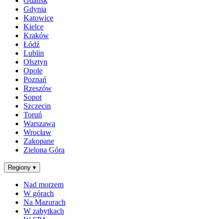
Gdańsk
Gdynia
Katowice
Kielce
Kraków
Łódź
Lublin
Olsztyn
Opole
Poznań
Rzeszów
Sopot
Szczecin
Toruń
Warszawa
Wrocław
Zakopane
Zielona Góra
Regiony
▾
Nad morzem
W górach
Na Mazurach
W zabytkach