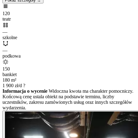
Pokaż szczegóły →
120
teatr
—
szkolne
—
podkowa
150
bankiet
180
m²
1 900
zł/d
?
Informacja o wycenie
Widoczna kwota ma charakter pomocniczy.
Końcową cenę ustala obiekt na podstawie terminu, liczby
uczestników, zakresu zamówionych usług oraz innych szczegółów
wydarzenia.