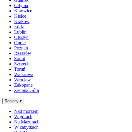
Gdańsk
Gdynia
Katowice
Kielce
Kraków
Łódź
Lublin
Olsztyn
Opole
Poznań
Rzeszów
Sopot
Szczecin
Toruń
Warszawa
Wrocław
Zakopane
Zielona Góra
Regiony
▾
Nad morzem
W górach
Na Mazurach
W zabytkach