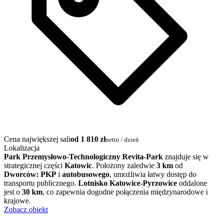
Cena największej sali
od 1 810 zł
netto / dzień
Lokalizacja
Park Przemysłowo-Technologiczny Revita-Park
znajduje się w
strategicznej części
Katowic
. Położony zaledwie
3 km
od
Dworców: PKP
i
autobusowego
, umożliwia łatwy dostęp do
transportu publicznego.
Lotnisko Katowice-Pyrzowice
oddalone
jest o
30 km
, co zapewnia dogodne połączenia międzynarodowe i
krajowe.
Zobacz obiekt