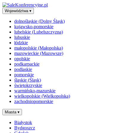
Województwa
▾
dolnośląskie (Dolny Śląsk)
kujawsko-pomorskie
lubelskie (Lubelszczyzna)
lubuskie
łódzkie
małopolskie (Małopolska)
mazowieckie (Mazowsze)
opolskie
podkarpackie
podlaskie
pomorskie
śląskie (Śląsk)
świętokrzyskie
warmińsko-mazurskie
wielkopolskie (Wielkopolska)
zachodniopomorskie
Miasta
▾
Białystok
Bydgoszcz