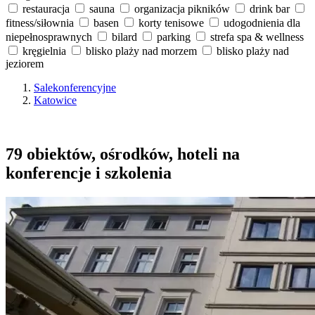
restauracja
sauna
organizacja pikników
drink bar
fitness/siłownia
basen
korty tenisowe
udogodnienia dla
niepełnosprawnych
bilard
parking
strefa spa & wellness
kręgielnia
blisko plaży nad morzem
blisko plaży nad
jeziorem
Salekonferencyjne
Katowice
79 obiektów, ośrodków, hoteli na
konferencje i szkolenia