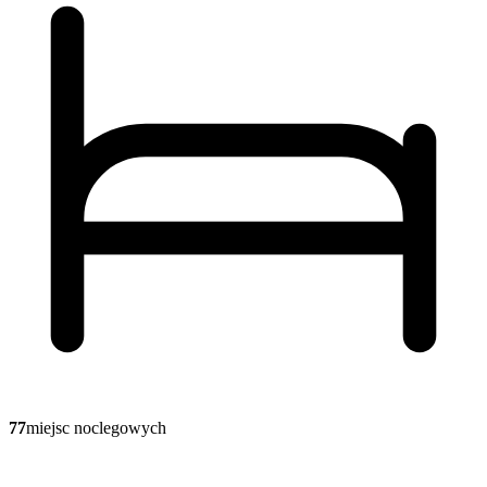
77
miejsc noclegowych