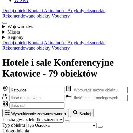
W SPA
Dodaj obiekt
Kontakt
Aktualności
Artykuły eksperckie
Rekomendowane obiekty
Vouchery
Województwa
Miasta
Regiony
Dodaj obiekt
Kontakt
Aktualności
Artykuły eksperckie
Rekomendowane obiekty
Vouchery
Hotele i sale Konferencyjne
Katowice - 79 obiektów
Wyszukiwanie zaawansowane
▾
Szukaj
Liczba gwiazdek
Typ obiektu
Udogodnienia