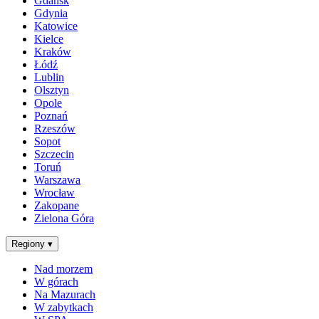
Gdańsk
Gdynia
Katowice
Kielce
Kraków
Łódź
Lublin
Olsztyn
Opole
Poznań
Rzeszów
Sopot
Szczecin
Toruń
Warszawa
Wrocław
Zakopane
Zielona Góra
Regiony
▾
Nad morzem
W górach
Na Mazurach
W zabytkach