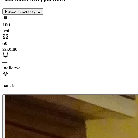
Pokaż szczegóły →
100
teatr
60
szkolne
—
podkowa
—
bankiet
—