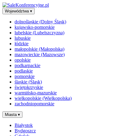
Województwa
▾
dolnośląskie (Dolny Śląsk)
kujawsko-pomorskie
lubelskie (Lubelszczyzna)
lubuskie
łódzkie
małopolskie (Małopolska)
mazowieckie (Mazowsze)
opolskie
podkarpackie
podlaskie
pomorskie
śląskie (Śląsk)
świętokrzyskie
warmińsko-mazurskie
wielkopolskie (Wielkopolska)
zachodniopomorskie
Miasta
▾
Białystok
Bydgoszcz