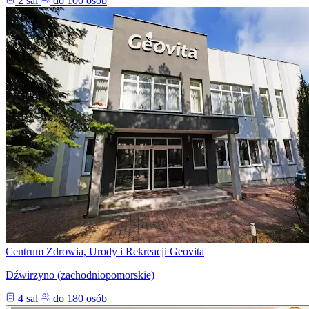
2 sal
do 100 osób
Centrum Zdrowia, Urody i Rekreacji Geovita
Dźwirzyno (zachodniopomorskie)
4 sal
do 180 osób