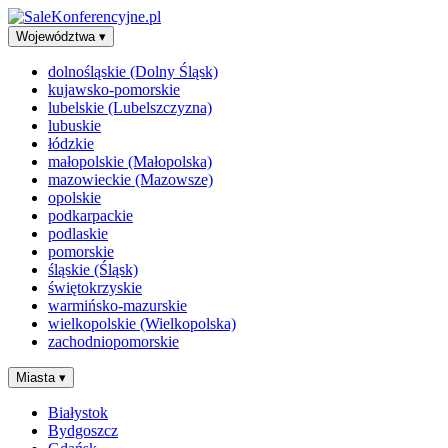
Województwa
▾
dolnośląskie (Dolny Śląsk)
kujawsko-pomorskie
lubelskie (Lubelszczyzna)
lubuskie
łódzkie
małopolskie (Małopolska)
mazowieckie (Mazowsze)
opolskie
podkarpackie
podlaskie
pomorskie
śląskie (Śląsk)
świętokrzyskie
warmińsko-mazurskie
wielkopolskie (Wielkopolska)
zachodniopomorskie
Miasta
▾
Białystok
Bydgoszcz