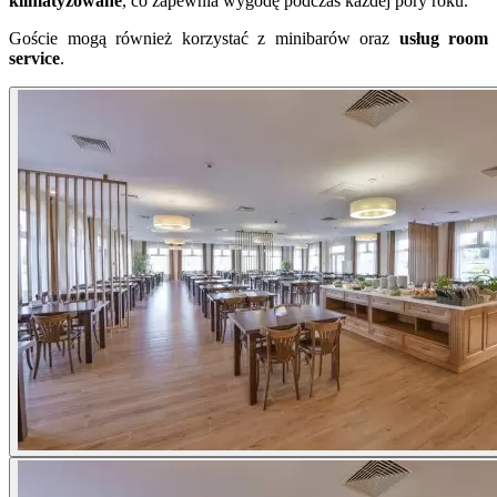
klimatyzowane
, co zapewnia wygodę podczas każdej pory roku.
Goście mogą również korzystać z minibarów oraz
usług room
service
.