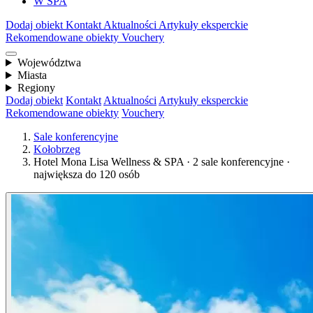
W SPA
Dodaj obiekt
Kontakt
Aktualności
Artykuły eksperckie
Rekomendowane obiekty
Vouchery
Województwa
Miasta
Regiony
Dodaj obiekt
Kontakt
Aktualności
Artykuły eksperckie
Rekomendowane obiekty
Vouchery
Sale konferencyjne
Kołobrzeg
Hotel Mona Lisa Wellness & SPA · 2 sale konferencyjne ·
największa do 120 osób