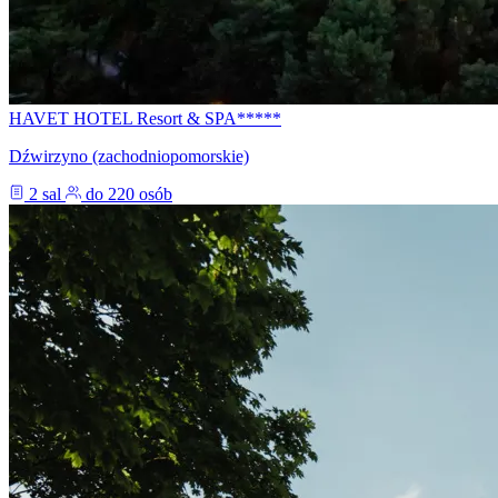
HAVET HOTEL Resort & SPA*****
Dźwirzyno (zachodniopomorskie)
2 sal
do 220 osób