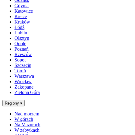
Gdańsk
Gdynia
Katowice
Kielce
Kraków
Łódź
Lublin
Olsztyn
Opole
Poznań
Rzeszów
Sopot
Szczecin
Toruń
Warszawa
Wrocław
Zakopane
Zielona Góra
Regiony
▾
Nad morzem
W górach
Na Mazurach
W zabytkach