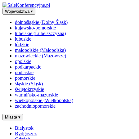
Województwa
▾
dolnośląskie (Dolny Śląsk)
kujawsko-pomorskie
lubelskie (Lubelszczyzna)
lubuskie
łódzkie
małopolskie (Małopolska)
mazowieckie (Mazowsze)
opolskie
podkarpackie
podlaskie
pomorskie
śląskie (Śląsk)
świętokrzyskie
warmińsko-mazurskie
wielkopolskie (Wielkopolska)
zachodniopomorskie
Miasta
▾
Białystok
Bydgoszcz