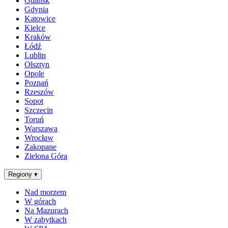
Gdańsk
Gdynia
Katowice
Kielce
Kraków
Łódź
Lublin
Olsztyn
Opole
Poznań
Rzeszów
Sopot
Szczecin
Toruń
Warszawa
Wrocław
Zakopane
Zielona Góra
Regiony
▾
Nad morzem
W górach
Na Mazurach
W zabytkach