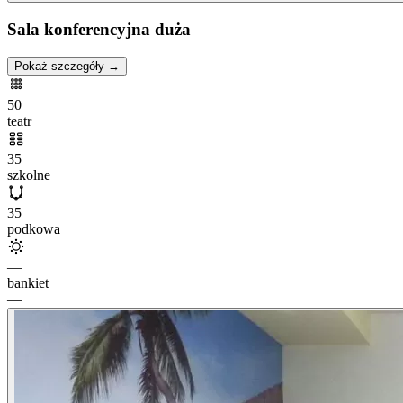
Sala konferencyjna duża
Pokaż szczegóły →
50
teatr
35
szkolne
35
podkowa
—
bankiet
—