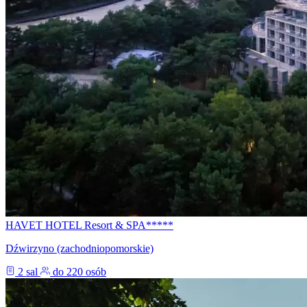
HAVET HOTEL Resort & SPA*****
Dźwirzyno (zachodniopomorskie)
2 sal
do 220 osób