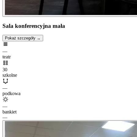
Sala konferencyjna mała
Pokaż szczegóły →
—
teatr
30
szkolne
—
podkowa
—
bankiet
—