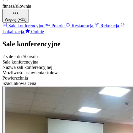
fitness/siłownia
Więcej (+13)
Sale konferencyjne
Pokoje
Restauracja
Rekreacja
Lokalizacja
Opinie
Sale konferencyjne
2 sale · do 50 osób
Sala konferencyjna
Nazwa sali konferencyjnej
Możliwość ustawienia stołów
Powierzchnia
Szacunkowa cena