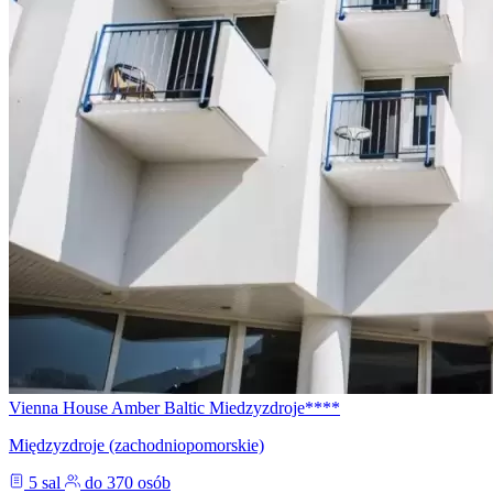
Vienna House Amber Baltic Miedzyzdroje****
Międzyzdroje (zachodniopomorskie)
5 sal
do 370 osób