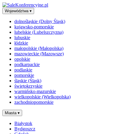
Województwa
▾
dolnośląskie (Dolny Śląsk)
kujawsko-pomorskie
lubelskie (Lubelszczyzna)
lubuskie
łódzkie
małopolskie (Małopolska)
mazowieckie (Mazowsze)
opolskie
podkarpackie
podlaskie
pomorskie
śląskie (Śląsk)
świętokrzyskie
warmińsko-mazurskie
wielkopolskie (Wielkopolska)
zachodniopomorskie
Miasta
▾
Białystok
Bydgoszcz