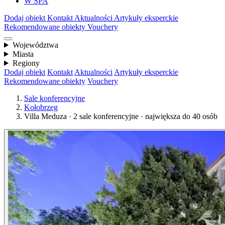
W SPA
Dodaj obiekt
Kontakt
Aktualności
Artykuły eksperckie
Rekomendowane obiekty
Vouchery
Województwa
Miasta
Regiony
Dodaj obiekt
Kontakt
Aktualności
Artykuły eksperckie
Rekomendowane obiekty
Vouchery
Sale konferencyjne
Kołobrzeg
Villa Meduza · 2 sale konferencyjne · największa do 40 osób