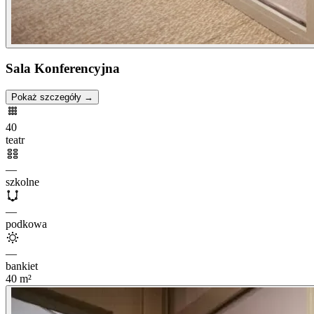
Sala Konferencyjna
Pokaż szczegóły →
40
teatr
—
szkolne
—
podkowa
—
bankiet
40
m²