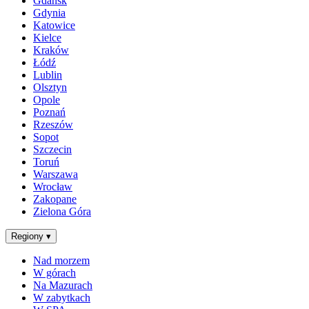
Gdańsk
Gdynia
Katowice
Kielce
Kraków
Łódź
Lublin
Olsztyn
Opole
Poznań
Rzeszów
Sopot
Szczecin
Toruń
Warszawa
Wrocław
Zakopane
Zielona Góra
Regiony
▾
Nad morzem
W górach
Na Mazurach
W zabytkach