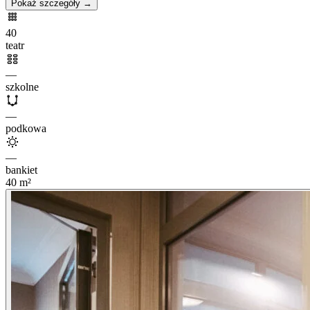
Pokaż szczegóły →
40
teatr
—
szkolne
—
podkowa
—
bankiet
40
m²