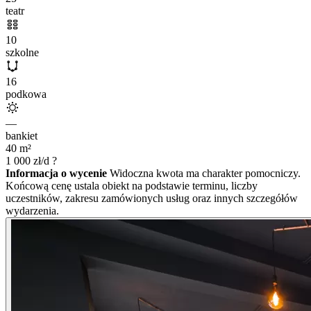
teatr
10
szkolne
16
podkowa
—
bankiet
40
m²
1 000
zł/d
?
Informacja o wycenie
Widoczna kwota ma charakter pomocniczy.
Końcową cenę ustala obiekt na podstawie terminu, liczby
uczestników, zakresu zamówionych usług oraz innych szczegółów
wydarzenia.