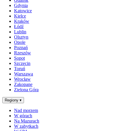
Gdańsk
Gdynia
Katowice
Kielce
Kraków
Łódź
Lublin
Olsztyn
Opole
Poznań
Rzeszów
Sopot
Szczecin
Toruń
Warszawa
Wrocław
Zakopane
Zielona Góra
Regiony
▾
Nad morzem
W górach
Na Mazurach
W zabytkach