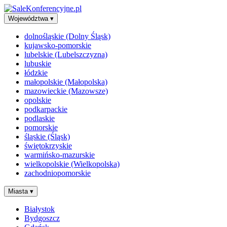
Województwa
▾
dolnośląskie (Dolny Śląsk)
kujawsko-pomorskie
lubelskie (Lubelszczyzna)
lubuskie
łódzkie
małopolskie (Małopolska)
mazowieckie (Mazowsze)
opolskie
podkarpackie
podlaskie
pomorskie
śląskie (Śląsk)
świętokrzyskie
warmińsko-mazurskie
wielkopolskie (Wielkopolska)
zachodniopomorskie
Miasta
▾
Białystok
Bydgoszcz