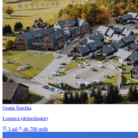
Osada Śnieżka
Łomnica (dolnośląskie)
3 sal
do 700 osób