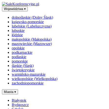
Województwa
▾
dolnośląskie (Dolny Śląsk)
kujawsko-pomorskie
lubelskie (Lubelszczyzna)
lubuskie
łódzkie
małopolskie (Małopolska)
mazowieckie (Mazowsze)
opolskie
podkarpackie
podlaskie
pomorskie
śląskie (Śląsk)
świętokrzyskie
warmińsko-mazurskie
wielkopolskie (Wielkopolska)
zachodniopomorskie
Miasta
▾
Białystok
Bydgoszcz