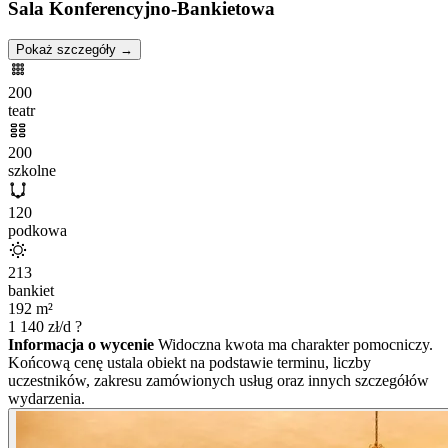
Sala Konferencyjno-Bankietowa
Pokaż szczegóły →
200
teatr
200
szkolne
120
podkowa
213
bankiet
192
m²
1 140
zł/d
?
Informacja o wycenie
Widoczna kwota ma charakter pomocniczy.
Końcową cenę ustala obiekt na podstawie terminu, liczby
uczestników, zakresu zamówionych usług oraz innych szczegółów
wydarzenia.