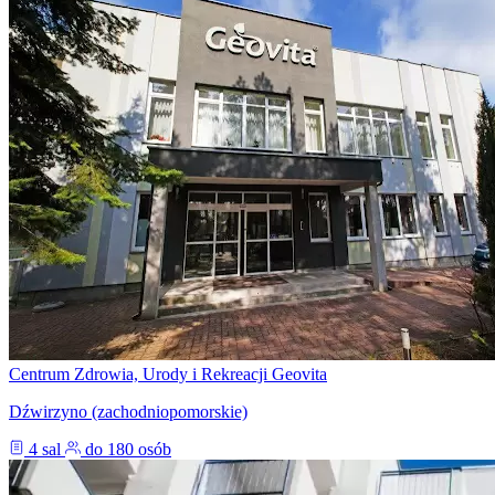
Centrum Zdrowia, Urody i Rekreacji Geovita
Dźwirzyno (zachodniopomorskie)
4 sal
do 180 osób