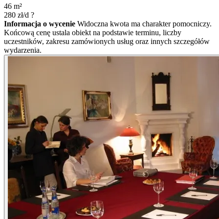
46
m²
280
zł/d
?
Informacja o wycenie
Widoczna kwota ma charakter pomocniczy.
Końcową cenę ustala obiekt na podstawie terminu, liczby
uczestników, zakresu zamówionych usług oraz innych szczegółów
wydarzenia.