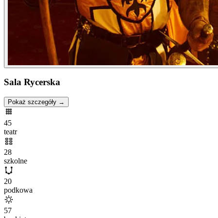
Sala Rycerska
Pokaż szczegóły →
45
teatr
28
szkolne
20
podkowa
57