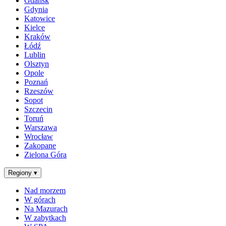
Gdańsk
Gdynia
Katowice
Kielce
Kraków
Łódź
Lublin
Olsztyn
Opole
Poznań
Rzeszów
Sopot
Szczecin
Toruń
Warszawa
Wrocław
Zakopane
Zielona Góra
Regiony
▾
Nad morzem
W górach
Na Mazurach
W zabytkach