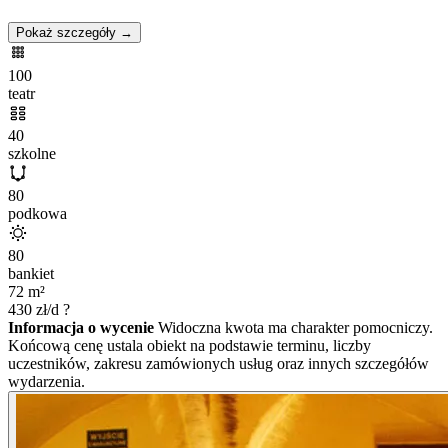
Pokaż szczegóły →
100
teatr
40
szkolne
80
podkowa
80
bankiet
72
m²
430
zł/d
?
Informacja o wycenie
Widoczna kwota ma charakter pomocniczy.
Końcową cenę ustala obiekt na podstawie terminu, liczby
uczestników, zakresu zamówionych usług oraz innych szczegółów
wydarzenia.