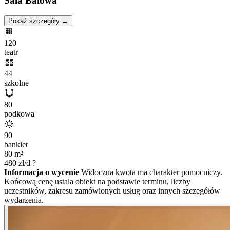
Sala Balowa
Pokaż szczegóły →
120
teatr
44
szkolne
80
podkowa
90
bankiet
80
m²
480
zł/d
?
Informacja o wycenie
Widoczna kwota ma charakter pomocniczy.
Końcową cenę ustala obiekt na podstawie terminu, liczby
uczestników, zakresu zamówionych usług oraz innych szczegółów
wydarzenia.