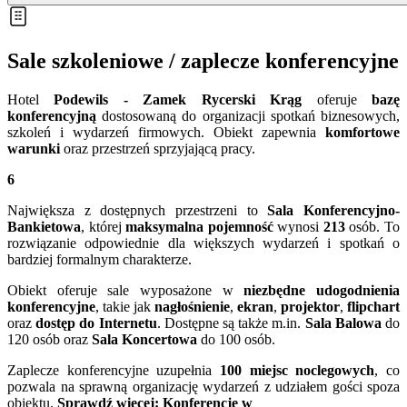
Sale szkoleniowe / zaplecze konferencyjne
Hotel
Podewils - Zamek Rycerski Krąg
oferuje
bazę
konferencyjną
dostosowaną do organizacji spotkań biznesowych,
szkoleń i wydarzeń firmowych. Obiekt zapewnia
komfortowe
warunki
oraz przestrzeń sprzyjającą pracy.
6
Największa z dostępnych przestrzeni to
Sala Konferencyjno-
Bankietowa
, której
maksymalna pojemność
wynosi
213
osób. To
rozwiązanie odpowiednie dla większych wydarzeń i spotkań o
bardziej formalnym charakterze.
Obiekt oferuje sale wyposażone w
niezbędne udogodnienia
konferencyjne
, takie jak
nagłośnienie
,
ekran
,
projektor
,
flipchart
oraz
dostęp do Internetu
. Dostępne są także m.in.
Sala Balowa
do
120 osób oraz
Sala Koncertowa
do 100 osób.
Zaplecze konferencyjne uzupełnia
100 miejsc noclegowych
, co
pozwala na sprawną organizację wydarzeń z udziałem gości spoza
obiektu.
Sprawdź więcej: Konferencje w