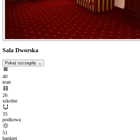
Sala Dworska
Pokaż szczegóły →
40
teatr
26
szkolne
35
podkowa
51
bankiet