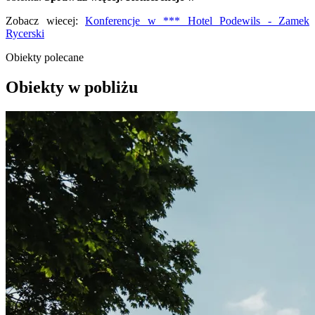
Zobacz wiecej:
Konferencje w *** Hotel Podewils - Zamek
Rycerski
Obiekty polecane
Obiekty w pobliżu