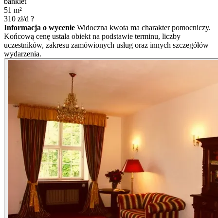
bankiet
51
m²
310
zł/d
?
Informacja o wycenie
Widoczna kwota ma charakter pomocniczy.
Końcową cenę ustala obiekt na podstawie terminu, liczby
uczestników, zakresu zamówionych usług oraz innych szczegółów
wydarzenia.