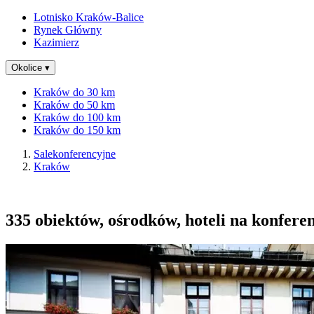
Lotnisko Kraków-Balice
Rynek Główny
Kazimierz
Okolice
▾
Kraków do 30 km
Kraków do 50 km
Kraków do 100 km
Kraków do 150 km
Salekonferencyjne
Kraków
335 obiektów, ośrodków, hoteli na konferen