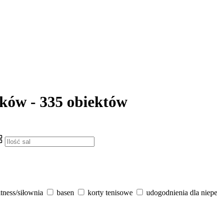
aków - 335 obiektów
itness/siłownia
basen
korty tenisowe
udogodnienia dla niep