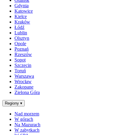
Gdańsk
Gdynia
Katowice
Kielce
Kraków
Łódź
Lublin
Olsztyn
Opole
Poznań
Rzeszów
Sopot
Szczecin
Toruń
Warszawa
Wrocław
Zakopane
Zielona Góra
Regiony
▾
Nad morzem
W górach
Na Mazurach
W zabytkach