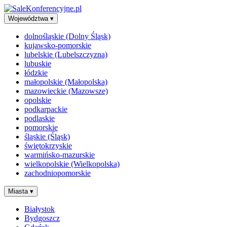
Województwa
▾
dolnośląskie (Dolny Śląsk)
kujawsko-pomorskie
lubelskie (Lubelszczyzna)
lubuskie
łódzkie
małopolskie (Małopolska)
mazowieckie (Mazowsze)
opolskie
podkarpackie
podlaskie
pomorskie
śląskie (Śląsk)
świętokrzyskie
warmińsko-mazurskie
wielkopolskie (Wielkopolska)
zachodniopomorskie
Miasta
▾
Białystok
Bydgoszcz