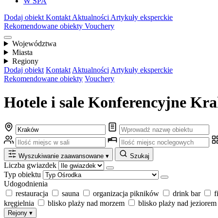
W SPA
Dodaj obiekt
Kontakt
Aktualności
Artykuły eksperckie
Rekomendowane obiekty
Vouchery
Województwa
Miasta
Regiony
Dodaj obiekt
Kontakt
Aktualności
Artykuły eksperckie
Rekomendowane obiekty
Vouchery
Hotele i sale Konferencyjne Kr
Wyszukiwanie zaawansowane
▾
Szukaj
Liczba gwiazdek
Typ obiektu
Udogodnienia
restauracja
sauna
organizacja pikników
drink bar
f
kręgielnia
blisko plaży nad morzem
blisko plaży nad jeziorem
Rejony
▾