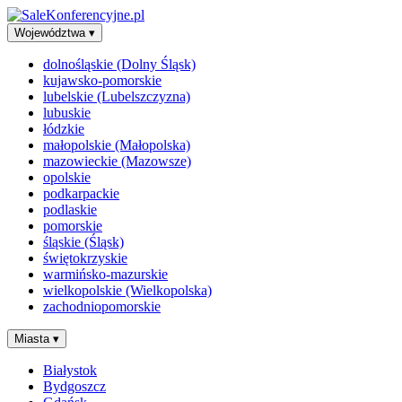
Województwa
▾
dolnośląskie (Dolny Śląsk)
kujawsko-pomorskie
lubelskie (Lubelszczyzna)
lubuskie
łódzkie
małopolskie (Małopolska)
mazowieckie (Mazowsze)
opolskie
podkarpackie
podlaskie
pomorskie
śląskie (Śląsk)
świętokrzyskie
warmińsko-mazurskie
wielkopolskie (Wielkopolska)
zachodniopomorskie
Miasta
▾
Białystok
Bydgoszcz