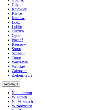
Gdańsk
Gdynia
Katowice
Kielce
Kraków
Łódź
Lublin
Olsztyn
Opole
Poznań
Rzeszów
Sopot
Szczecin
Toruń
Warszawa
Wrocław
Zakopane
Zielona Góra
Regiony
▾
Nad morzem
W górach
Na Mazurach
W zabytkach