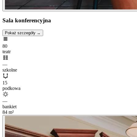
Sala konferencyjna
Pokaż szczegóły →
80
teatr
—
szkolne
15
podkowa
—
bankiet
84
m²