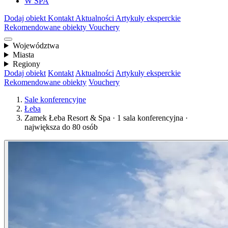
W SPA
Dodaj obiekt
Kontakt
Aktualności
Artykuły eksperckie
Rekomendowane obiekty
Vouchery
Województwa
Miasta
Regiony
Dodaj obiekt
Kontakt
Aktualności
Artykuły eksperckie
Rekomendowane obiekty
Vouchery
Sale konferencyjne
Łeba
Zamek Łeba Resort & Spa · 1 sala konferencyjna ·
największa do 80 osób