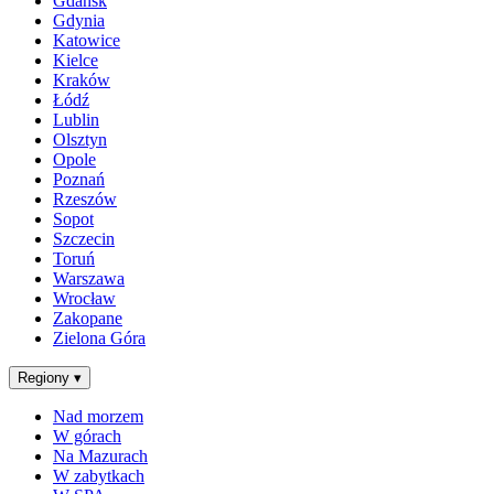
Gdańsk
Gdynia
Katowice
Kielce
Kraków
Łódź
Lublin
Olsztyn
Opole
Poznań
Rzeszów
Sopot
Szczecin
Toruń
Warszawa
Wrocław
Zakopane
Zielona Góra
Regiony
▾
Nad morzem
W górach
Na Mazurach
W zabytkach