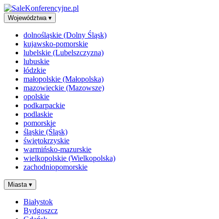
Województwa
▾
dolnośląskie (Dolny Śląsk)
kujawsko-pomorskie
lubelskie (Lubelszczyzna)
lubuskie
łódzkie
małopolskie (Małopolska)
mazowieckie (Mazowsze)
opolskie
podkarpackie
podlaskie
pomorskie
śląskie (Śląsk)
świętokrzyskie
warmińsko-mazurskie
wielkopolskie (Wielkopolska)
zachodniopomorskie
Miasta
▾
Białystok
Bydgoszcz