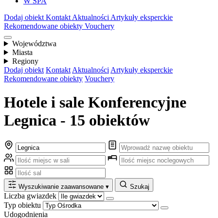
W SPA
Dodaj obiekt
Kontakt
Aktualności
Artykuły eksperckie
Rekomendowane obiekty
Vouchery
Województwa
Miasta
Regiony
Dodaj obiekt
Kontakt
Aktualności
Artykuły eksperckie
Rekomendowane obiekty
Vouchery
Hotele i sale Konferencyjne
Legnica - 15 obiektów
Wyszukiwanie zaawansowane
▾
Szukaj
Liczba gwiazdek
Typ obiektu
Udogodnienia