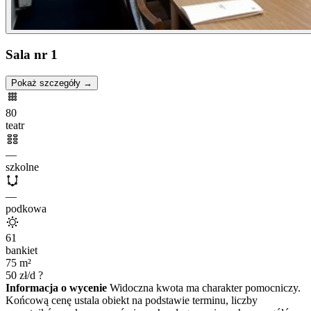
Sala nr 1
Pokaż szczegóły →
80
teatr
—
szkolne
—
podkowa
61
bankiet
75
m²
50
zł/d
?
Informacja o wycenie
Widoczna kwota ma charakter pomocniczy.
Końcową cenę ustala obiekt na podstawie terminu, liczby