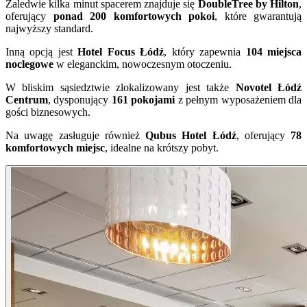
Zaledwie kilka minut spacerem znajduje się
DoubleTree by Hilton
,
oferujący
ponad 200 komfortowych pokoi
, które gwarantują
najwyższy standard.
Inną opcją jest
Hotel Focus Łódź
, który zapewnia
104 miejsca
noclegowe
w eleganckim, nowoczesnym otoczeniu.
W bliskim sąsiedztwie zlokalizowany jest także
Novotel Łódź
Centrum
, dysponujący
161 pokojami
z pełnym wyposażeniem dla
gości biznesowych.
Na uwagę zasługuje również
Qubus Hotel Łódź
, oferujący
78
komfortowych miejsc
, idealne na krótszy pobyt.