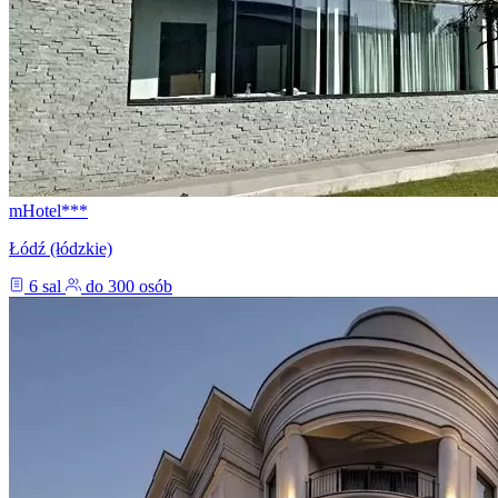
mHotel***
Łódź (łódzkie)
6 sal
do 300 osób