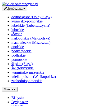
Województwa
▾
dolnośląskie (Dolny Śląsk)
kujawsko-pomorskie
lubelskie (Lubelszczyzna)
lubuskie
łódzkie
małopolskie (Małopolska)
mazowieckie (Mazowsze)
opolskie
podkarpackie
podlaskie
pomorskie
śląskie (Śląsk)
świętokrzyskie
warmińsko-mazurskie
wielkopolskie (Wielkopolska)
zachodniopomorskie
Miasta
▾
Białystok
Bydgoszcz