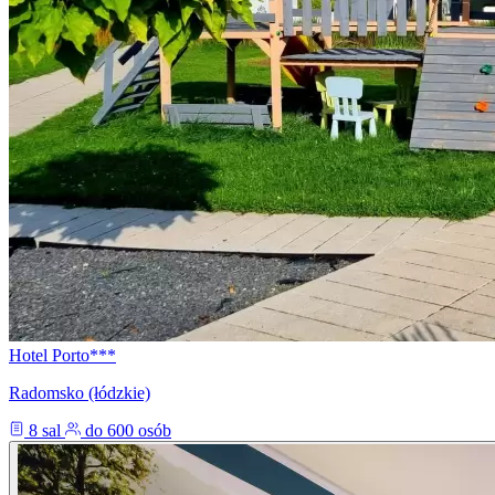
Hotel Porto***
Radomsko (łódzkie)
8 sal
do 600 osób