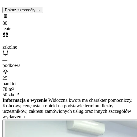
Pokaż szczegóły →
80
teatr
—
szkolne
—
podkowa
25
bankiet
78
m²
50
zł/d
?
Informacja o wycenie
Widoczna kwota ma charakter pomocniczy.
Końcową cenę ustala obiekt na podstawie terminu, liczby
uczestników, zakresu zamówionych usług oraz innych szczegółów
wydarzenia.