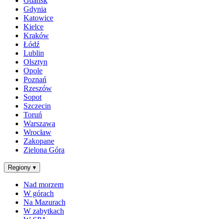
Gdańsk
Gdynia
Katowice
Kielce
Kraków
Łódź
Lublin
Olsztyn
Opole
Poznań
Rzeszów
Sopot
Szczecin
Toruń
Warszawa
Wrocław
Zakopane
Zielona Góra
Regiony
▾
Nad morzem
W górach
Na Mazurach
W zabytkach