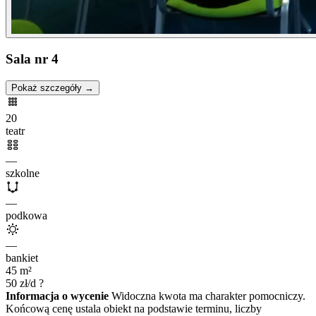
Sala nr 4
Pokaż szczegóły →
20
teatr
—
szkolne
—
podkowa
—
bankiet
45
m²
50
zł/d
?
Informacja o wycenie
Widoczna kwota ma charakter pomocniczy.
Końcową cenę ustala obiekt na podstawie terminu, liczby