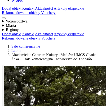
W SPA
Dodaj obiekt
Kontakt
Aktualności
Artykuły eksperckie
Rekomendowane obiekty
Vouchery
Województwa
Miasta
Regiony
Dodaj obiekt
Kontakt
Aktualności
Artykuły eksperckie
Rekomendowane obiekty
Vouchery
Sale konferencyjne
Lublin
Akademickie Centrum Kultury i Mediów UMCS Chatka
Żaka · 1 sala konferencyjna · największa do 372 osób