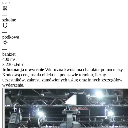
teatr
—
szkolne
—
podkowa
—
bankiet
400
m²
3 230
zł/d
?
Informacja o wycenie
Widoczna kwota ma charakter pomocniczy.
Końcową cenę ustala obiekt na podstawie terminu, liczby
uczestników, zakresu zamówionych usług oraz innych szczegółów
wydarzenia.