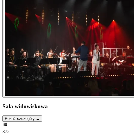
Sala widowiskowa
Pokaż szczegóły →
372