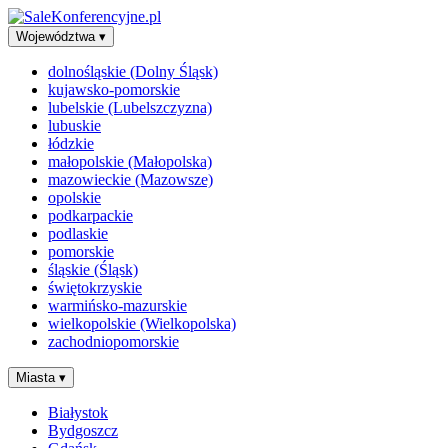
Województwa
▾
dolnośląskie (Dolny Śląsk)
kujawsko-pomorskie
lubelskie (Lubelszczyzna)
lubuskie
łódzkie
małopolskie (Małopolska)
mazowieckie (Mazowsze)
opolskie
podkarpackie
podlaskie
pomorskie
śląskie (Śląsk)
świętokrzyskie
warmińsko-mazurskie
wielkopolskie (Wielkopolska)
zachodniopomorskie
Miasta
▾
Białystok
Bydgoszcz