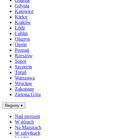
Gdańsk
Gdynia
Katowice
Kielce
Kraków
Łódź
Lublin
Olsztyn
Opole
Poznań
Rzeszów
Sopot
Szczecin
Toruń
Warszawa
Wrocław
Zakopane
Zielona Góra
Regiony
▾
Nad morzem
W górach
Na Mazurach
W zabytkach