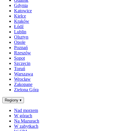
Gdańsk
Gdynia
Katowice
Kielce
Kraków
Łódź
Lublin
Olsztyn
Opole
Poznań
Rzeszów
Sopot
Szczecin
Toruń
Warszawa
Wrocław
Zakopane
Zielona Góra
Regiony
▾
Nad morzem
W górach
Na Mazurach
W zabytkach