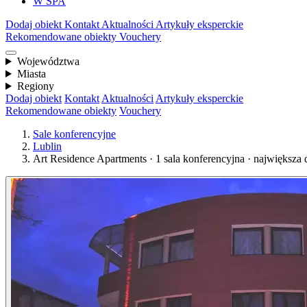
W SPA
Dodaj obiekt
Kontakt
Aktualności
Artykuły eksperckie
Rekomendowane obiekty
Vouchery
Województwa
Miasta
Regiony
Dodaj obiekt
Kontakt
Aktualności
Artykuły eksperckie
Rekomendowane obiekty
Vouchery
Sale konferencyjne
Lublin
Art Residence Apartments · 1 sala konferencyjna · największa