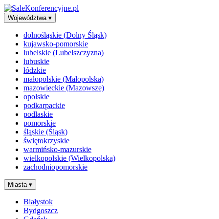
Województwa
▾
dolnośląskie (Dolny Śląsk)
kujawsko-pomorskie
lubelskie (Lubelszczyzna)
lubuskie
łódzkie
małopolskie (Małopolska)
mazowieckie (Mazowsze)
opolskie
podkarpackie
podlaskie
pomorskie
śląskie (Śląsk)
świętokrzyskie
warmińsko-mazurskie
wielkopolskie (Wielkopolska)
zachodniopomorskie
Miasta
▾
Białystok
Bydgoszcz