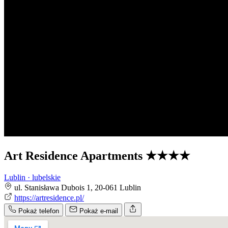
Art Residence Apartments
★★★★
Lublin · lubelskie
ul. Stanisława Dubois 1, 20-061 Lublin
https://artresidence.pl/
Pokaż telefon
Pokaż e-mail