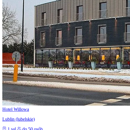
Hotel Willowa
Lublin (lubelskie)
1 sal
do 50 osób