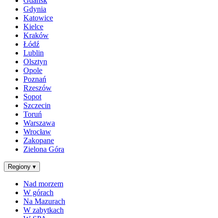
Gdańsk
Gdynia
Katowice
Kielce
Kraków
Łódź
Lublin
Olsztyn
Opole
Poznań
Rzeszów
Sopot
Szczecin
Toruń
Warszawa
Wrocław
Zakopane
Zielona Góra
Regiony
▾
Nad morzem
W górach
Na Mazurach
W zabytkach