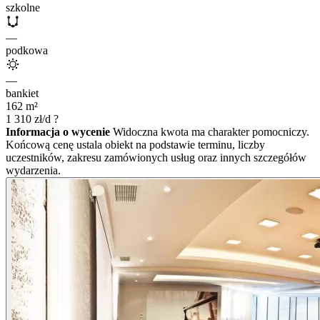
szkolne
—
podkowa
—
bankiet
162
m²
1 310
zł/d
?
Informacja o wycenie
Widoczna kwota ma charakter pomocniczy.
Końcową cenę ustala obiekt na podstawie terminu, liczby
uczestników, zakresu zamówionych usług oraz innych szczegółów
wydarzenia.