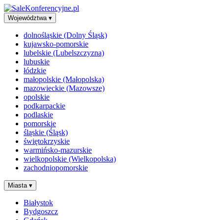
Województwa
▾
dolnośląskie (Dolny Śląsk)
kujawsko-pomorskie
lubelskie (Lubelszczyzna)
lubuskie
łódzkie
małopolskie (Małopolska)
mazowieckie (Mazowsze)
opolskie
podkarpackie
podlaskie
pomorskie
śląskie (Śląsk)
świętokrzyskie
warmińsko-mazurskie
wielkopolskie (Wielkopolska)
zachodniopomorskie
Miasta
▾
Białystok
Bydgoszcz