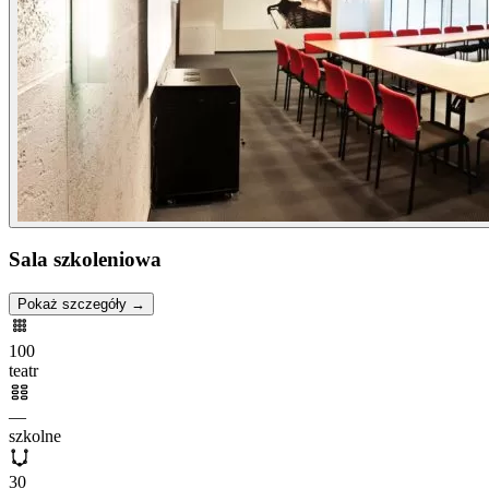
Sala szkoleniowa
Pokaż szczegóły →
100
teatr
—
szkolne
30