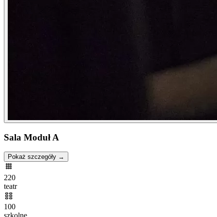
Sala Moduł A
Pokaż szczegóły →
220
teatr
100
szkolne