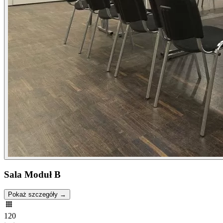
Sala Moduł B
Pokaż szczegóły →
120