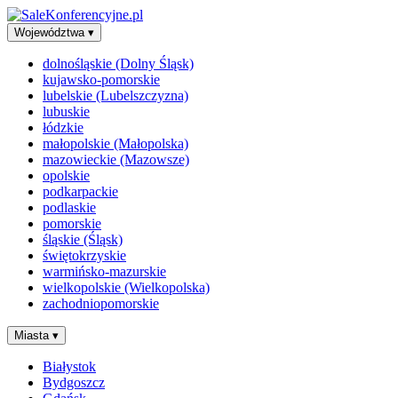
Województwa
▾
dolnośląskie (Dolny Śląsk)
kujawsko-pomorskie
lubelskie (Lubelszczyzna)
lubuskie
łódzkie
małopolskie (Małopolska)
mazowieckie (Mazowsze)
opolskie
podkarpackie
podlaskie
pomorskie
śląskie (Śląsk)
świętokrzyskie
warmińsko-mazurskie
wielkopolskie (Wielkopolska)
zachodniopomorskie
Miasta
▾
Białystok
Bydgoszcz