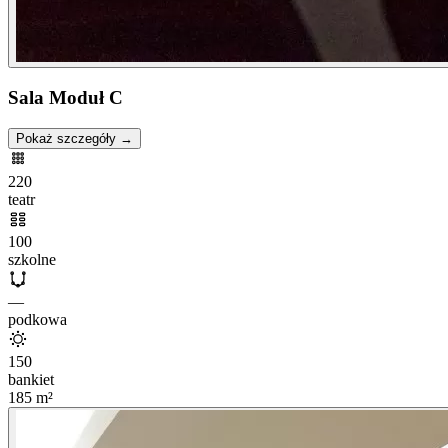
Sala Moduł C
Pokaż szczegóły →
220
teatr
100
szkolne
—
podkowa
150
bankiet
185
m²