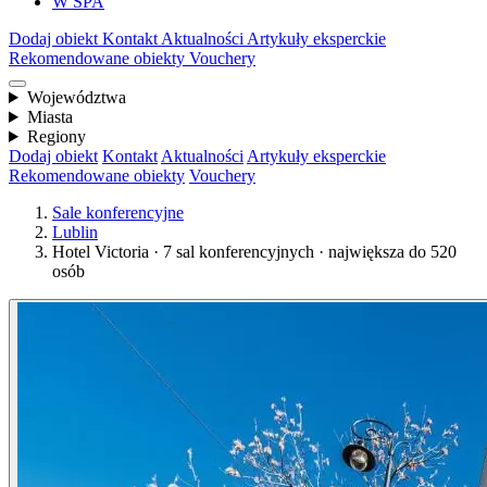
W SPA
Dodaj obiekt
Kontakt
Aktualności
Artykuły eksperckie
Rekomendowane obiekty
Vouchery
Województwa
Miasta
Regiony
Dodaj obiekt
Kontakt
Aktualności
Artykuły eksperckie
Rekomendowane obiekty
Vouchery
Sale konferencyjne
Lublin
Hotel Victoria · 7 sal konferencyjnych · największa do 520
osób