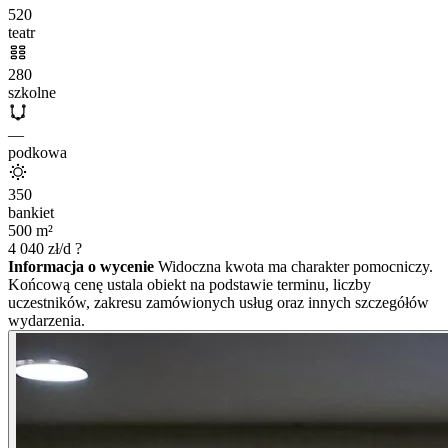
520
teatr
280
szkolne
—
podkowa
350
bankiet
500
m²
4 040
zł/d
?
Informacja o wycenie
Widoczna kwota ma charakter pomocniczy.
Końcową cenę ustala obiekt na podstawie terminu, liczby
uczestników, zakresu zamówionych usług oraz innych szczegółów
wydarzenia.