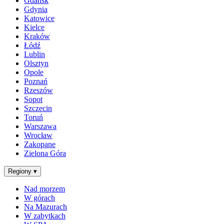
Gdańsk
Gdynia
Katowice
Kielce
Kraków
Łódź
Lublin
Olsztyn
Opole
Poznań
Rzeszów
Sopot
Szczecin
Toruń
Warszawa
Wrocław
Zakopane
Zielona Góra
Regiony
▾
Nad morzem
W górach
Na Mazurach
W zabytkach