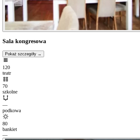
Sala kongresowa
Pokaż szczegóły →
120
teatr
70
szkolne
—
podkowa
80
bankiet
—