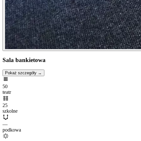
Sala bankietowa
Pokaż szczegóły →
50
teatr
25
szkolne
—
podkowa