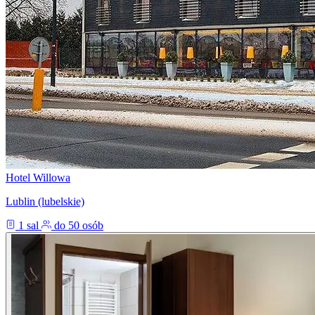
Hotel Willowa
Lublin (lubelskie)
1 sal
do 50 osób