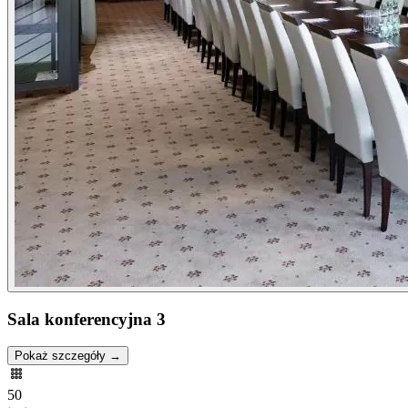
Sala konferencyjna 3
Pokaż szczegóły →
50