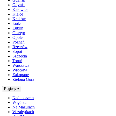
Gdańsk
Gdynia
Katowice
Kielce
Kraków
Łódź
Lublin
Olsztyn
Opole
Poznań
Rzeszów
Sopot
Szczecin
Toruń
Warszawa
Wrocław
Zakopane
Zielona Góra
Regiony
▾
Nad morzem
W górach
Na Mazurach
W zabytkach