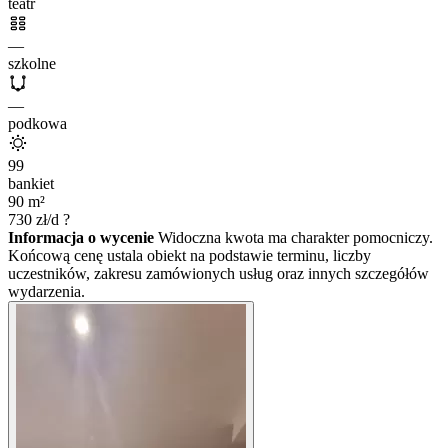
teatr
—
szkolne
—
podkowa
99
bankiet
90
m²
730
zł/d
?
Informacja o wycenie
Widoczna kwota ma charakter pomocniczy.
Końcową cenę ustala obiekt na podstawie terminu, liczby
uczestników, zakresu zamówionych usług oraz innych szczegółów
wydarzenia.