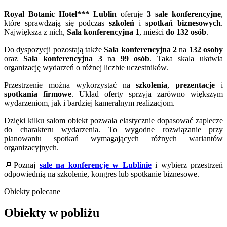
Royal Botanic Hotel*** Lublin
oferuje
3 sale konferencyjne
,
które sprawdzają się podczas
szkoleń
i
spotkań biznesowych
.
Największa z nich,
Sala konferencyjna 1
, mieści
do 132 osób
.
Do dyspozycji pozostają także
Sala konferencyjna 2
na
132 osoby
oraz
Sala konferencyjna 3
na
99 osób
. Taka skala ułatwia
organizację wydarzeń o różnej liczbie uczestników.
Przestrzenie można wykorzystać na
szkolenia
,
prezentacje
i
spotkania firmowe
. Układ oferty sprzyja zarówno większym
wydarzeniom, jak i bardziej kameralnym realizacjom.
Dzięki kilku salom obiekt pozwala elastycznie dopasować zaplecze
do charakteru wydarzenia. To wygodne rozwiązanie przy
planowaniu spotkań wymagających różnych wariantów
organizacyjnych.
🔎Poznaj
sale na konferencje w Lublinie
i wybierz przestrzeń
odpowiednią na szkolenie, kongres lub spotkanie biznesowe.
Obiekty polecane
Obiekty w pobliżu