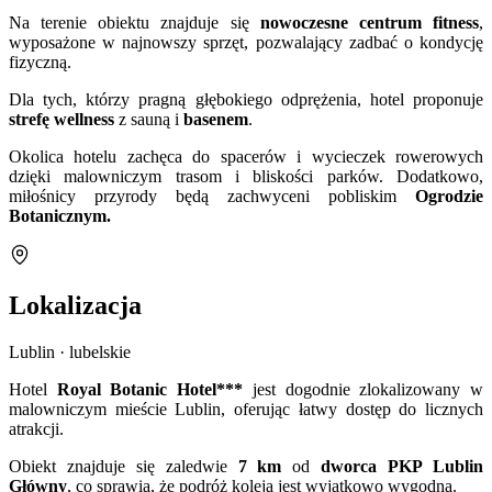
Na terenie obiektu znajduje się
nowoczesne centrum fitness
,
wyposażone w najnowszy sprzęt, pozwalający zadbać o kondycję
fizyczną.
Dla tych, którzy pragną głębokiego odprężenia, hotel proponuje
strefę wellness
z sauną i
basenem
.
Okolica hotelu zachęca do spacerów i wycieczek rowerowych
dzięki malowniczym trasom i bliskości parków. Dodatkowo,
miłośnicy przyrody będą zachwyceni pobliskim
Ogrodzie
Botanicznym.
Lokalizacja
Lublin · lubelskie
Hotel
Royal Botanic Hotel***
jest dogodnie zlokalizowany w
malowniczym mieście Lublin, oferując łatwy dostęp do licznych
atrakcji.
Obiekt znajduje się zaledwie
7 km
od
dworca PKP Lublin
Główny
, co sprawia, że podróż koleją jest wyjątkowo wygodna.