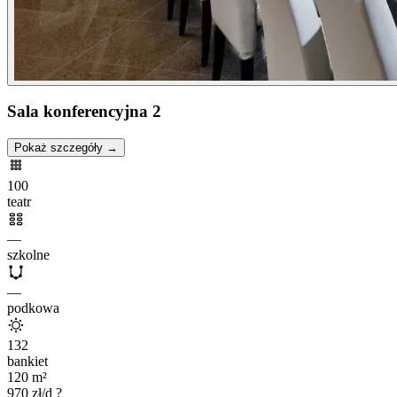
Sala konferencyjna 2
Pokaż szczegóły →
100
teatr
—
szkolne
—
podkowa
132
bankiet
120
m²
970
zł/d
?