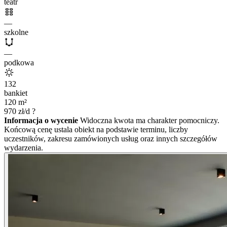
teatr
—
szkolne
—
podkowa
132
bankiet
120
m²
970
zł/d
?
Informacja o wycenie
Widoczna kwota ma charakter pomocniczy.
Końcową cenę ustala obiekt na podstawie terminu, liczby
uczestników, zakresu zamówionych usług oraz innych szczegółów
wydarzenia.