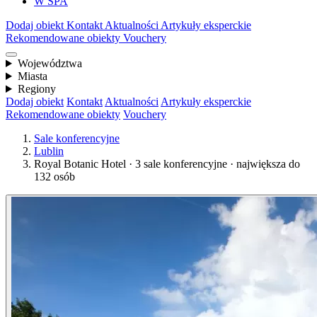
W SPA
Dodaj obiekt
Kontakt
Aktualności
Artykuły eksperckie
Rekomendowane obiekty
Vouchery
Województwa
Miasta
Regiony
Dodaj obiekt
Kontakt
Aktualności
Artykuły eksperckie
Rekomendowane obiekty
Vouchery
Sale konferencyjne
Lublin
Royal Botanic Hotel · 3 sale konferencyjne · największa do
132 osób