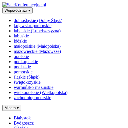
Województwa
▾
dolnośląskie (Dolny Śląsk)
kujawsko-pomorskie
lubelskie (Lubelszczyzna)
lubuskie
łódzkie
małopolskie (Małopolska)
mazowieckie (Mazowsze)
opolskie
podkarpackie
podlaskie
pomorskie
śląskie (Śląsk)
świętokrzyskie
warmińsko-mazurskie
wielkopolskie (Wielkopolska)
zachodniopomorskie
Miasta
▾
Białystok
Bydgoszcz