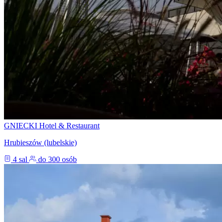
GNIECKI Hotel & Restaurant
Hrubieszów (lubelskie)
4 sal
do 300 osób