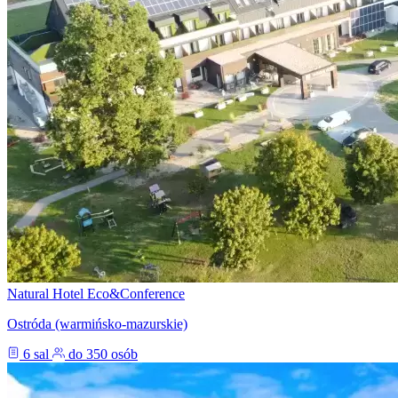
Natural Hotel Eco&Conference
Ostróda (warmińsko-mazurskie)
6 sal
do 350 osób