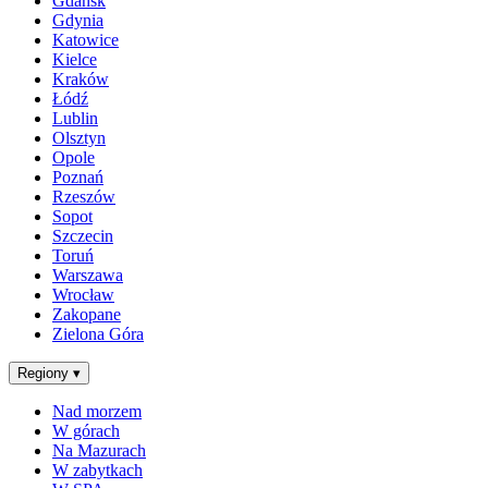
Gdańsk
Gdynia
Katowice
Kielce
Kraków
Łódź
Lublin
Olsztyn
Opole
Poznań
Rzeszów
Sopot
Szczecin
Toruń
Warszawa
Wrocław
Zakopane
Zielona Góra
Regiony
▾
Nad morzem
W górach
Na Mazurach
W zabytkach