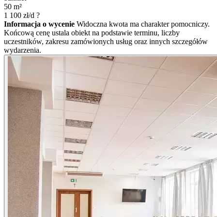
50
m²
1 100
zł/d
?
Informacja o wycenie
Widoczna kwota ma charakter pomocniczy.
Końcową cenę ustala obiekt na podstawie terminu, liczby
uczestników, zakresu zamówionych usług oraz innych szczegółów
wydarzenia.