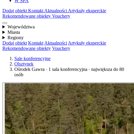
W SPA
Dodaj obiekt
Kontakt
Aktualności
Artykuły eksperckie
Rekomendowane obiekty
Vouchery
Województwa
Miasta
Regiony
Dodaj obiekt
Kontakt
Aktualności
Artykuły eksperckie
Rekomendowane obiekty
Vouchery
Sale konferencyjne
Olsztynek
Ośrodek Gawra · 1 sala konferencyjna · największa do 80
osób