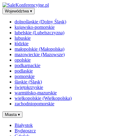
Województwa
▾
dolnośląskie (Dolny Śląsk)
kujawsko-pomorskie
lubelskie (Lubelszczyzna)
lubuskie
łódzkie
małopolskie (Małopolska)
mazowieckie (Mazowsze)
opolskie
podkarpackie
podlaskie
pomorskie
śląskie (Śląsk)
świętokrzyskie
warmińsko-mazurskie
wielkopolskie (Wielkopolska)
zachodniopomorskie
Miasta
▾
Białystok
Bydgoszcz