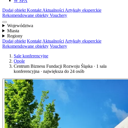
W SPA
Dodaj obiekt
Kontakt
Aktualności
Artykuły eksperckie
Rekomendowane obiekty
Vouchery
Województwa
Miasta
Regiony
Dodaj obiekt
Kontakt
Aktualności
Artykuły eksperckie
Rekomendowane obiekty
Vouchery
Sale konferencyjne
Opole
Centrum Biznesu Fundacji Rozwoju Śląska · 1 sala
konferencyjna · największa do 24 osób