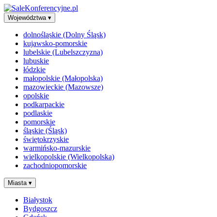
Województwa
▾
dolnośląskie (Dolny Śląsk)
kujawsko-pomorskie
lubelskie (Lubelszczyzna)
lubuskie
łódzkie
małopolskie (Małopolska)
mazowieckie (Mazowsze)
opolskie
podkarpackie
podlaskie
pomorskie
śląskie (Śląsk)
świętokrzyskie
warmińsko-mazurskie
wielkopolskie (Wielkopolska)
zachodniopomorskie
Miasta
▾
Białystok
Bydgoszcz