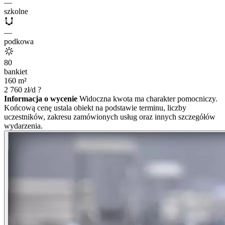
—
szkolne
—
podkowa
80
bankiet
160
m²
2 760
zł/d
?
Informacja o wycenie
Widoczna kwota ma charakter pomocniczy.
Końcową cenę ustala obiekt na podstawie terminu, liczby
uczestników, zakresu zamówionych usług oraz innych szczegółów
wydarzenia.