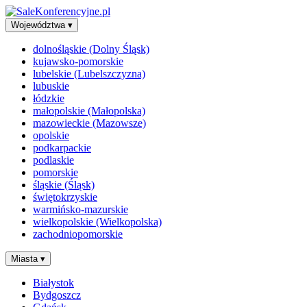
Województwa
▾
dolnośląskie (Dolny Śląsk)
kujawsko-pomorskie
lubelskie (Lubelszczyzna)
lubuskie
łódzkie
małopolskie (Małopolska)
mazowieckie (Mazowsze)
opolskie
podkarpackie
podlaskie
pomorskie
śląskie (Śląsk)
świętokrzyskie
warmińsko-mazurskie
wielkopolskie (Wielkopolska)
zachodniopomorskie
Miasta
▾
Białystok
Bydgoszcz