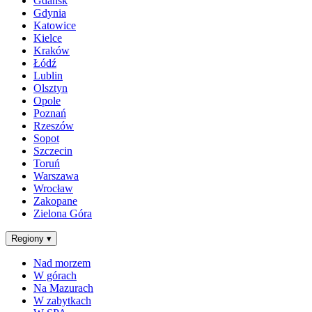
Gdańsk
Gdynia
Katowice
Kielce
Kraków
Łódź
Lublin
Olsztyn
Opole
Poznań
Rzeszów
Sopot
Szczecin
Toruń
Warszawa
Wrocław
Zakopane
Zielona Góra
Regiony
▾
Nad morzem
W górach
Na Mazurach
W zabytkach