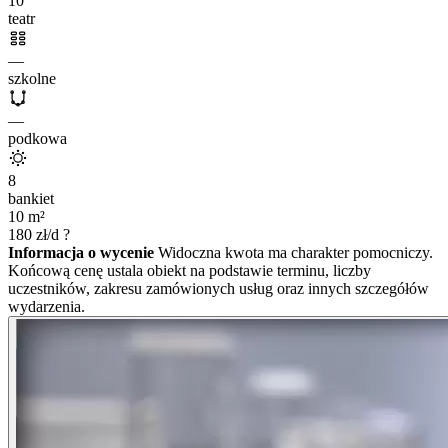
10
teatr
—
szkolne
—
podkowa
8
bankiet
10
m²
180
zł/d
?
Informacja o wycenie
Widoczna kwota ma charakter pomocniczy.
Końcową cenę ustala obiekt na podstawie terminu, liczby
uczestników, zakresu zamówionych usług oraz innych szczegółów
wydarzenia.