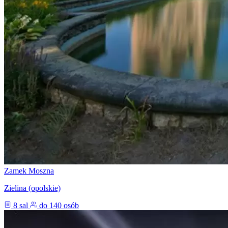
Zamek Moszna
Zielina (opolskie)
8 sal
do 140 osób