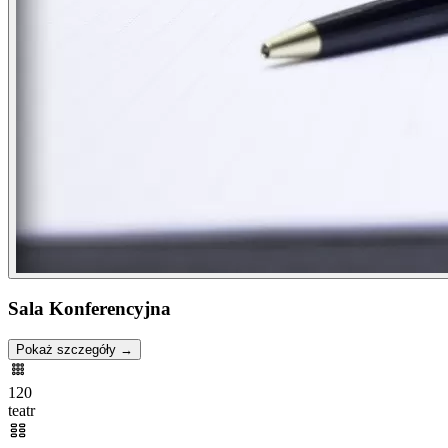
Sala Konferencyjna
Pokaż szczegóły →
120
teatr