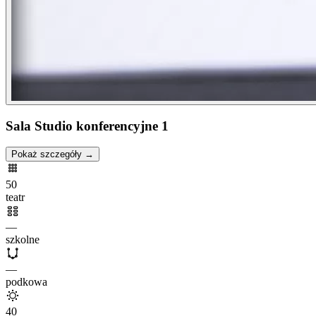
Sala Studio konferencyjne 1
Pokaż szczegóły →
50
teatr
—
szkolne
—
podkowa
40