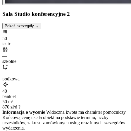
Sala Studio konferencyjne 2
Pokaż szczegóły →
50
teatr
—
szkolne
—
podkowa
40
bankiet
50
m²
870
zł/d
?
Informacja o wycenie
Widoczna kwota ma charakter pomocniczy.
Końcową cenę ustala obiekt na podstawie terminu, liczby
uczestników, zakresu zamówionych usług oraz innych szczegółów
wydarzenia.