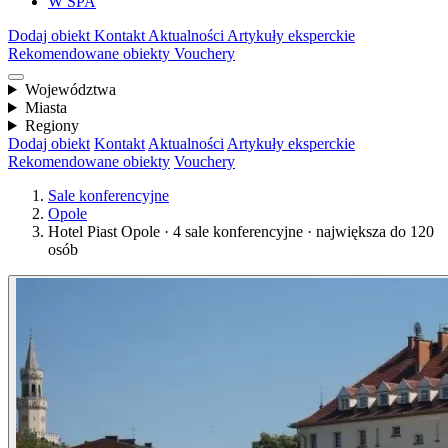
W SPA
Dodaj obiekt
Kontakt
Aktualności
Artykuły eksperckie
Rekomendowane obiekty
Vouchery
Województwa
Miasta
Regiony
Dodaj obiekt
Kontakt
Aktualności
Artykuły eksperckie
Rekomendowane obiekty
Vouchery
Sale konferencyjne
Opole
Hotel Piast Opole · 4 sale konferencyjne · największa do 120
osób