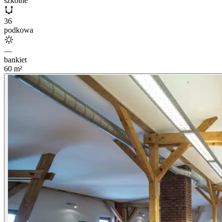
szkolne
36
podkowa
—
bankiet
60
m²