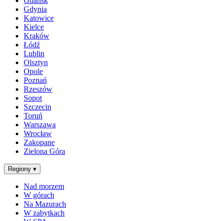
Gdańsk
Gdynia
Katowice
Kielce
Kraków
Łódź
Lublin
Olsztyn
Opole
Poznań
Rzeszów
Sopot
Szczecin
Toruń
Warszawa
Wrocław
Zakopane
Zielona Góra
Regiony
▾
Nad morzem
W górach
Na Mazurach
W zabytkach