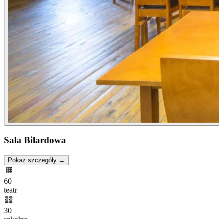
Sala Bilardowa
Pokaż szczegóły →
60
teatr
30