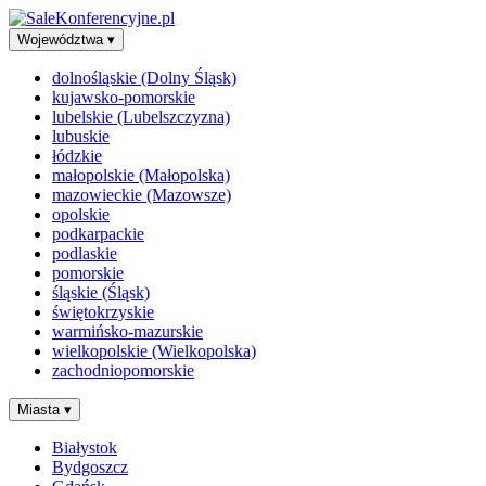
Województwa
▾
dolnośląskie (Dolny Śląsk)
kujawsko-pomorskie
lubelskie (Lubelszczyzna)
lubuskie
łódzkie
małopolskie (Małopolska)
mazowieckie (Mazowsze)
opolskie
podkarpackie
podlaskie
pomorskie
śląskie (Śląsk)
świętokrzyskie
warmińsko-mazurskie
wielkopolskie (Wielkopolska)
zachodniopomorskie
Miasta
▾
Białystok
Bydgoszcz