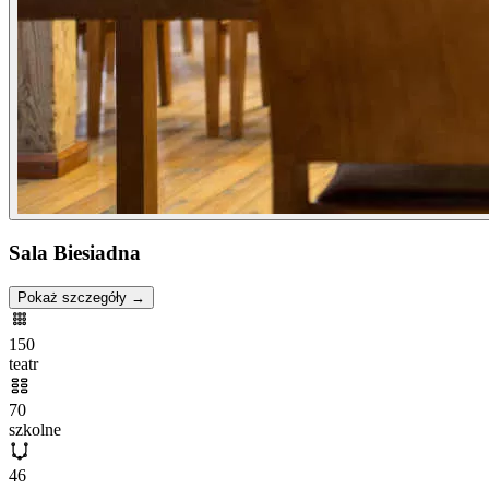
Sala Biesiadna
Pokaż szczegóły →
150
teatr
70
szkolne
46