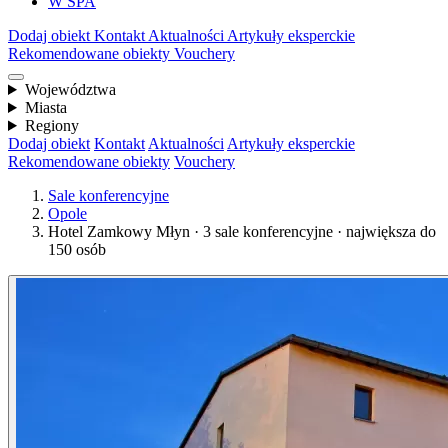
W SPA
Dodaj obiekt
Kontakt
Aktualności
Artykuły eksperckie
Rekomendowane obiekty
Vouchery
Województwa
Miasta
Regiony
Dodaj obiekt
Kontakt
Aktualności
Artykuły eksperckie
Rekomendowane obiekty
Vouchery
Sale konferencyjne
Opole
Hotel Zamkowy Młyn · 3 sale konferencyjne · największa do
150 osób